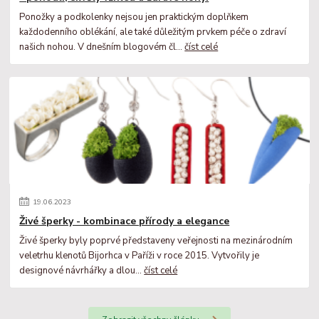
Ponožky a podkolenky nejsou jen praktickým doplňkem
každodenního oblékání, ale také důležitým prvkem péče o zdraví
našich nohou. V dnešním blogovém čl...
číst celé
19
.
06
.
2023
Živé šperky - kombinace přírody a elegance
Živé šperky byly poprvé představeny veřejnosti na mezinárodním
veletrhu klenotů Bijorhca v Paříži v roce 2015. Vytvořily je
designové návrhářky a dlou...
číst celé