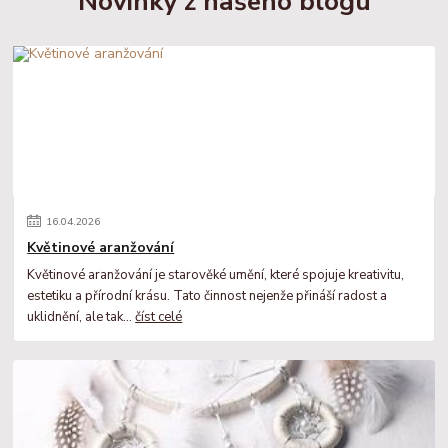
Novinky z našeho blogu
16
.
04
.
2026
Květinové aranžování
Květinové aranžování je starověké umění, které spojuje kreativitu,
estetiku a přírodní krásu. Tato činnost nejenže přináší radost a
uklidnění, ale tak...
číst celé