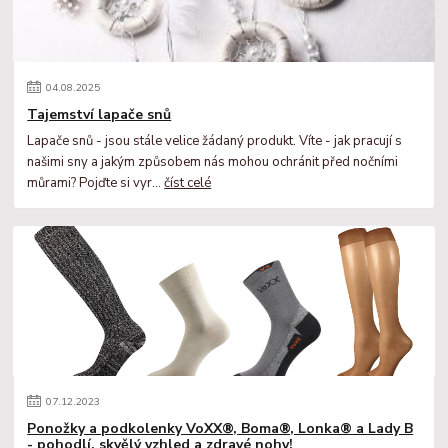
04
.
08
.
2025
Tajemství lapače snů
Lapače snů - jsou stále velice žádaný produkt. Víte - jak pracují s
našimi sny a jakým způsobem nás mohou ochránit před nočními
můrami? Pojďte si vyr...
číst celé
07
.
12
.
2023
Ponožky a podkolenky VoXX®, Boma®, Lonka® a Lady B
- pohodlí, skvělý vzhled a zdravé nohy!