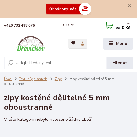
0
ks
CZK
+420 732 488 676
za
0 Kč
Menu
Hledat
Úvod
Textilní galanterie
Zipy
zipy kostěné dělitelné 5 mm
oboustranné
zipy kostěné dělitelné 5 mm
oboustranné
V této kategorii nebylo nalezeno žádné zboží.