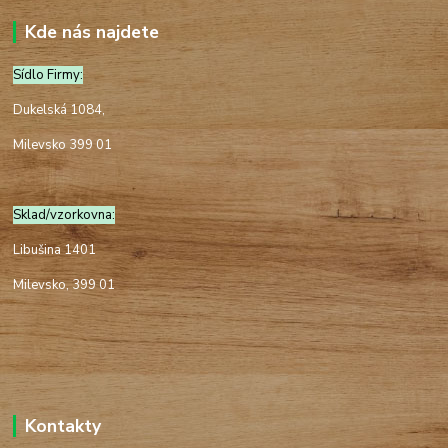
Kde nás najdete
Sídlo Firmy:
Dukelská 1084,
Milevsko 399 01
Sklad/vzorkovna:
Libušina 1401
Milevsko, 399 01
Kontakty