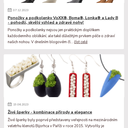
07
.
12
.
2023
Ponožky a podkolenky VoXX®, Boma®, Lonka® a Lady B
- pohodlí, skvělý vzhled a zdravé nohy!
Ponožky a podkolenky nejsou jen praktickým doplňkem
každodenního oblékání, ale také důležitým prvkem péče o zdraví
našich nohou. V dnešním blogovém čl...
číst celé
19
.
06
.
2023
Živé šperky - kombinace přírody a elegance
Živé šperky byly poprvé představeny veřejnosti na mezinárodním
veletrhu klenotů Bijorhca v Paříži v roce 2015. Vytvořily je