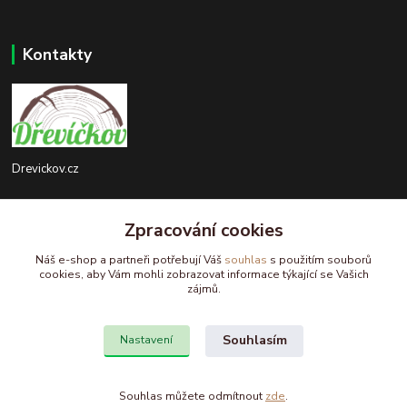
Kontakty
Drevickov.cz
Ing. Tomáš Hajíček,MSc
+420 732 488 676
Zpracování cookies
(Po-Pá, 8-17 hod.)
Náš e-shop a partneři potřebují Váš
souhlas
s použitím souborů
cookies, aby Vám mohli zobrazovat informace týkající se Vašich
drevickov@drevickov.cz, info@drevickov.cz
zájmů.
Souhlasím
Nastavení
Souhlas můžete odmítnout
zde
.