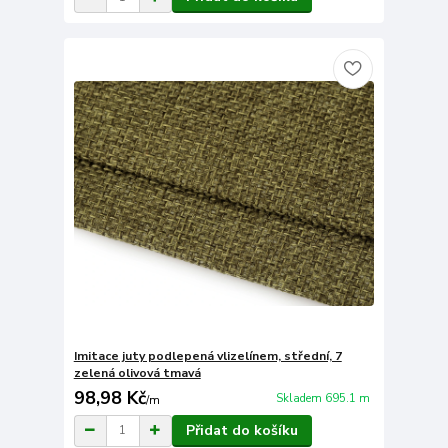
Imitace juty podlepená vlizelínem, střední, 7
zelená olivová tmavá
98,98 Kč
Skladem 695.1 m
/
m
Přidat do košíku