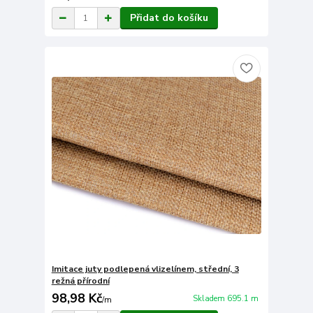
Přidat do košíku
Imitace juty podlepená vlizelínem, střední, 3
režná přírodní
98,98 Kč
Skladem 695.1 m
/
m