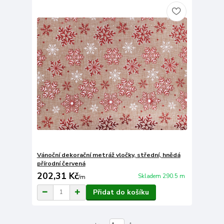
Vánoční dekorační metráž vločky, střední, hnědá
přírodní červená
202,31 Kč
Skladem 290.5 m
/
m
Přidat do košíku