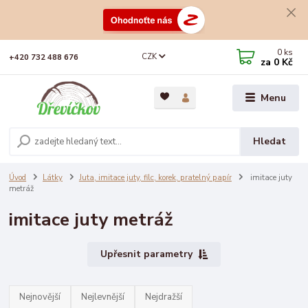
0
ks
CZK
+420 732 488 676
za
0 Kč
Menu
Hledat
Úvod
Látky
Juta, imitace juty, filc, korek, pratelný papír
imitace juty
metráž
imitace juty metráž
Upřesnit parametry
Nejnovější
Nejlevnější
Nejdražší