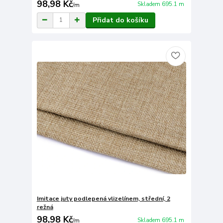
98,98 Kč
Skladem 695.1 m
/
m
Přidat do košíku
Imitace juty podlepená vlizelínem, střední, 2
režná
98,98 Kč
Skladem 695.1 m
/
m