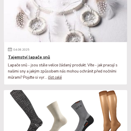
04
.
08
.
2025
Tajemství lapače snů
Lapače snů - jsou stále velice žádaný produkt. Víte - jak pracují s
našimi sny a jakým způsobem nás mohou ochránit před nočními
můrami? Pojďte si vyr...
číst celé