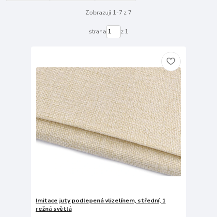
Zobrazuji 1-7 z 7
strana
z 1
Imitace juty podlepená vlizelínem, střední, 1
režná světlá