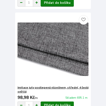
Přidat do košíku
Imitace juty podlepená vlizelínem, střední, 4 šedá
světlá
98,98 Kč
Skladem 695.1 m
/
m
Přidat do košíku