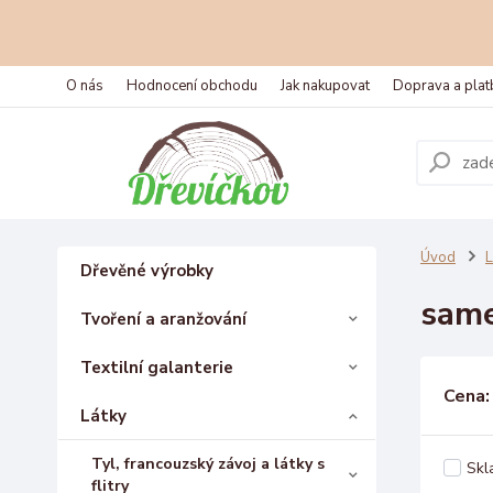
O nás
Hodnocení obchodu
Jak nakupovat
Doprava a plat
Úvod
L
Dřevěné výrobky
sam
Tvoření a aranžování
Textilní galanterie
Cena:
Látky
Tyl, francouzský závoj a látky s
Skl
flitry