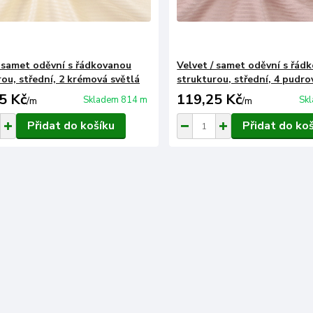
/ samet oděvní s řádkovanou
Velvet / samet oděvní s řád
rou, střední, 2 krémová světlá
strukturou, střední, 4 pudro
5 Kč
119,25 Kč
Skladem 814 m
Sk
/
m
/
m
Přidat do košíku
Přidat do ko