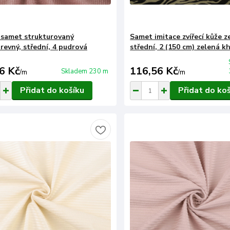
/ samet strukturovaný
Samet imitace zvířecí kůže z
revný, střední, 4 pudrová
střední, 2 (150 cm) zelená k
6 Kč
116,56 Kč
Skladem 230 m
/
m
/
m
Přidat do košíku
Přidat do ko