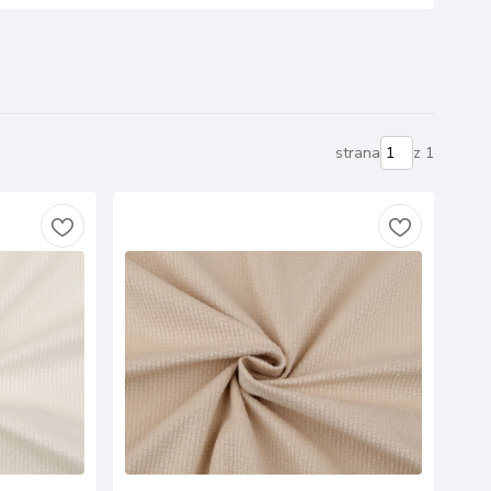
strana
z 1