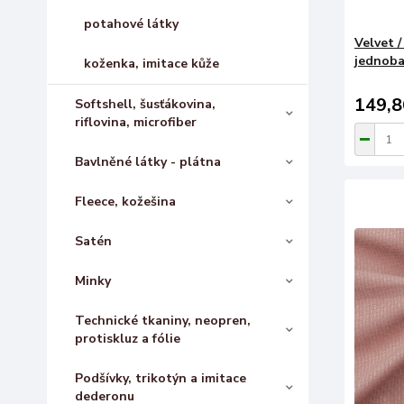
potahové látky
Velvet 
jednoba
koženka, imitace kůže
149,8
Softshell, šusťákovina,
riflovina, microfiber
Bavlněné látky - plátna
Fleece, kožešina
Satén
Minky
Technické tkaniny, neopren,
protiskluz a fólie
Podšívky, trikotýn a imitace
dederonu