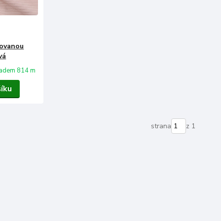
kovanou
vá
ladem 814 m
šíku
strana
z 1