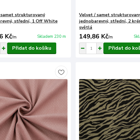
/ samet strukturovaný
Velvet / samet strukturovan
revný, střední, 1 Off White
jednobarevný, střední, 2 kr
světlá
6 Kč
149,86 Kč
Skladem 230 m
Sk
/
m
/
m
Přidat do košíku
Přidat do ko