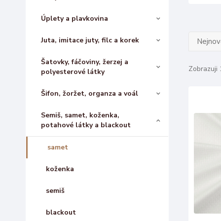
Úplety a plavkovina
Juta, imitace juty, filc a korek
Nejnově
Šatovky, fáčoviny, žerzej a
Zobrazuji 
polyesterové látky
Šifon, žoržet, organza a voál
Semiš, samet, koženka,
potahové látky a blackout
samet
koženka
semiš
blackout