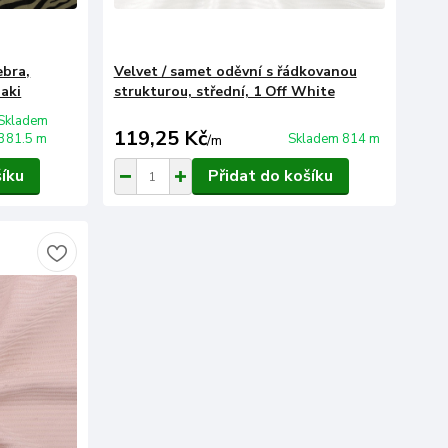
ebra,
Velvet / samet oděvní s řádkovanou
haki
strukturou, střední, 1 Off White
Skladem
119,25 Kč
381.5 m
Skladem 814 m
/
m
šíku
Přidat do košíku