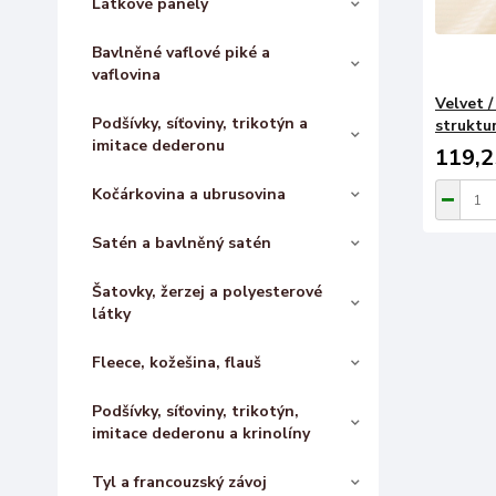
Látkové panely
Bavlněné vaflové piké a
vaflovina
Velvet 
Podšívky, síťoviny, trikotýn a
struktu
imitace dederonu
119,2
Kočárkovina a ubrusovina
Satén a bavlněný satén
Šatovky, žerzej a polyesterové
látky
Fleece, kožešina, flauš
Podšívky, síťoviny, trikotýn,
imitace dederonu a krinolíny
Tyl a francouzský závoj