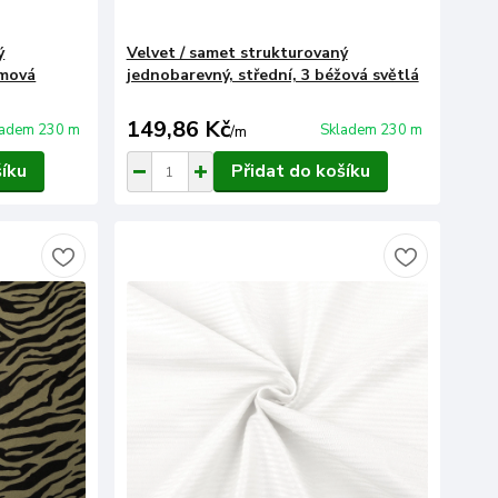
ý
Velvet / samet strukturovaný
émová
jednobarevný, střední, 3 béžová světlá
149,86 Kč
ladem 230 m
Skladem 230 m
/
m
šíku
Přidat do košíku