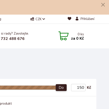
g
Přihlášení
CZK
 si rady? Zavolejte.
0
ks
za
0 Kč
 732 488 676
Do
Kč
produkt