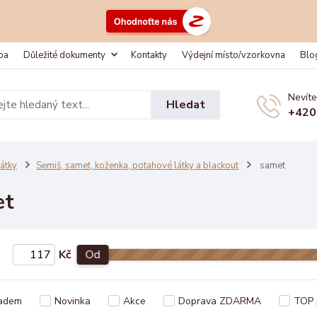
ba
Důležité dokumenty
Kontakty
Výdejní místo/vzorkovna
Blo
Nevíte
Hledat
+420
átky
Semiš, samet, koženka, potahové látky a blackout
samet
et
Kč
Od
adem
Novinka
Akce
Doprava ZDARMA
TOP 