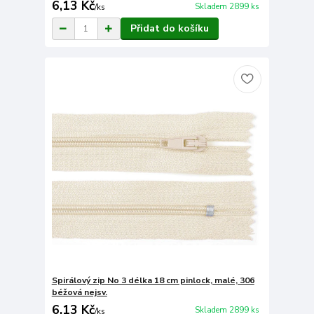
6,13 Kč
Skladem 2899 ks
/
ks
Přidat do košíku
Spirálový zip No 3 délka 18 cm pinlock, malé, 306
béžová nejsv.
6,13 Kč
Skladem 2899 ks
/
ks