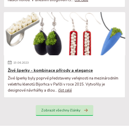
19
.
06
.
2023
Živé šperky - kombinace přírody a elegance
Živé šperky byly poprvé představeny veřejnosti na mezinárodním
veletrhu klenotů Bijorhca v Paříži v roce 2015. Vytvořily je
designové návrhářky a dlou...
číst celé
Zobrazit všechny články