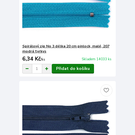
Spirálový zip No 3 délka 20 cm pinlock, malé, 207
modrá tyrkys
6,34 Kč
Skladem 14033 ks
/
ks
Přidat do košíku