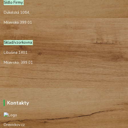
Sídlo Firmy:
Dukelská 1084,
Milevsko 399 01
Sklad/vzorkovna:
Libušina 1401
Milevsko, 399 01
Kontakty
Drevickov.cz