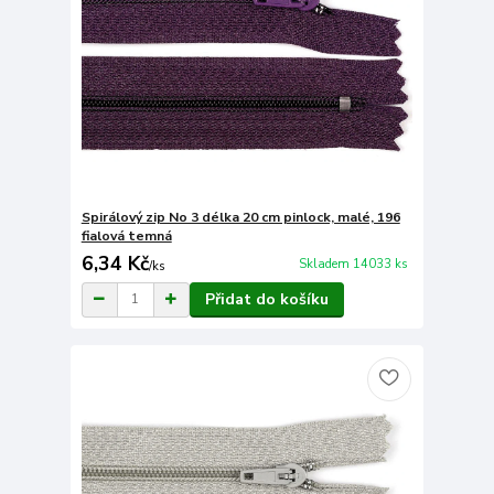
Spirálový zip No 3 délka 20 cm pinlock, malé, 196
fialová temná
6,34 Kč
Skladem 14033 ks
/
ks
Přidat do košíku