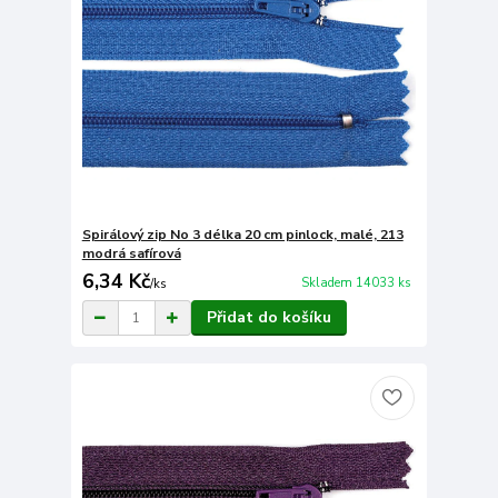
Spirálový zip No 3 délka 20 cm pinlock, malé, 213
modrá safírová
6,34 Kč
Skladem 14033 ks
/
ks
Přidat do košíku