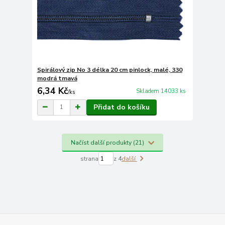
Spirálový zip No 3 délka 20 cm pinlock, malé, 330
modrá tmavá
6,34 Kč
Skladem 14033 ks
/
ks
Přidat do košíku
Načíst další produkty (21)
strana
z 4
další