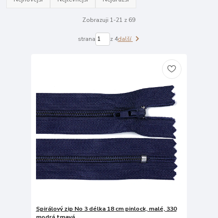
Zobrazuji 1-21 z 69
strana
z 4
další
Spirálový zip No 3 délka 18 cm pinlock, malé, 330
modrá tmavá