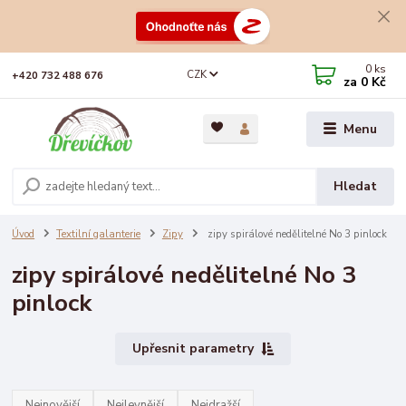
0
ks
CZK
+420 732 488 676
za
0 Kč
Menu
Hledat
Úvod
Textilní galanterie
Zipy
zipy spirálové nedělitelné No 3 pinlock
zipy spirálové nedělitelné No 3
pinlock
Upřesnit parametry
Nejnovější
Nejlevnější
Nejdražší