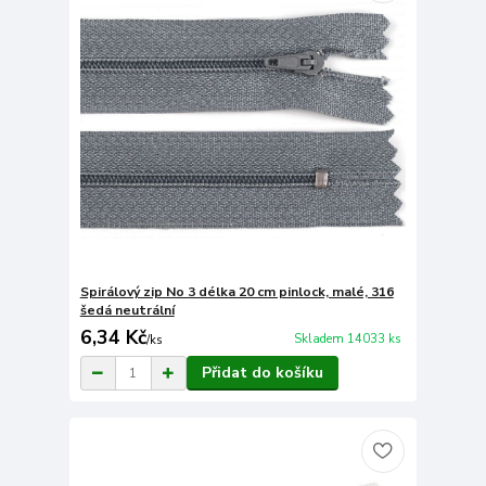
Spirálový zip No 3 délka 20 cm pinlock, malé, 316
šedá neutrální
6,34 Kč
Skladem 14033 ks
/
ks
Přidat do košíku