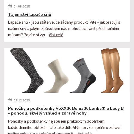
04
.
08
.
2025
Tajemství lapače snů
Lapače snů - jsou stále velice žádaný produkt. Víte - jak pracují s
našimi sny a jakým způsobem nás mohou ochránit před nočními
můrami? Pojďte si vyr...
číst celé
07
.
12
.
2023
Ponožky a podkolenky VoXX®, Boma®, Lonka® a Lady B
- pohodlí, skvělý vzhled a zdravé nohy!
Ponožky a podkolenky nejsou jen praktickým doplňkem
každodenního oblékání, ale také důležitým prvkem péče o zdraví
našich nohou. V dnešním blogovém čl...
číst celé