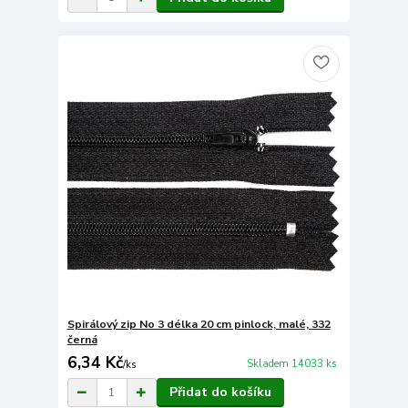
Spirálový zip No 3 délka 20 cm pinlock, malé, 332
černá
6,34 Kč
Skladem 14033 ks
/
ks
Přidat do košíku