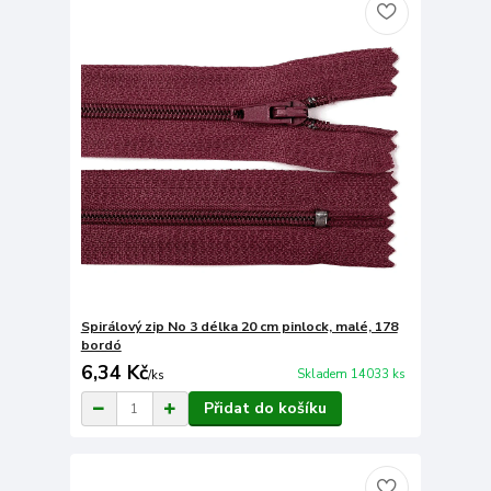
Spirálový zip No 3 délka 20 cm pinlock, malé, 178
bordó
6,34 Kč
Skladem 14033 ks
/
ks
Přidat do košíku