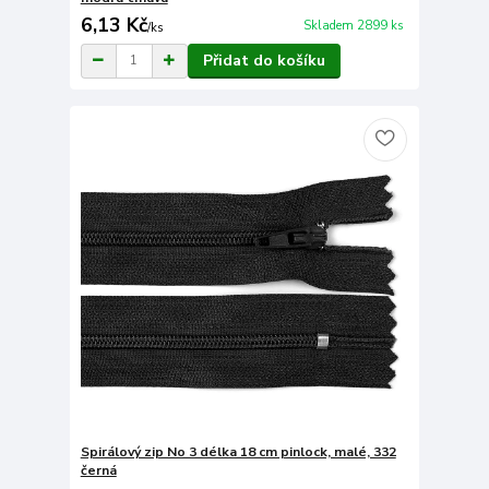
6,13 Kč
Skladem 2899 ks
/
ks
Přidat do košíku
Spirálový zip No 3 délka 18 cm pinlock, malé, 332
černá