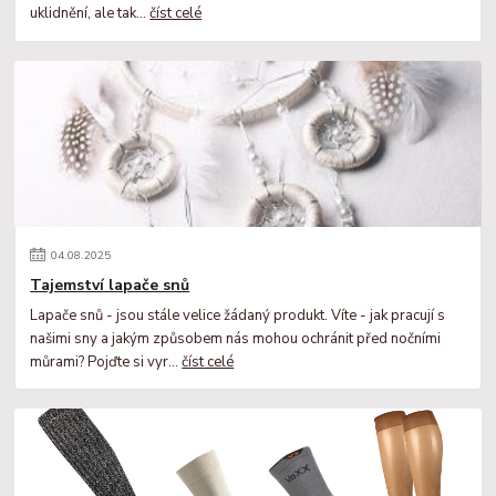
uklidnění, ale tak...
číst celé
04
.
08
.
2025
Tajemství lapače snů
Lapače snů - jsou stále velice žádaný produkt. Víte - jak pracují s
našimi sny a jakým způsobem nás mohou ochránit před nočními
můrami? Pojďte si vyr...
číst celé