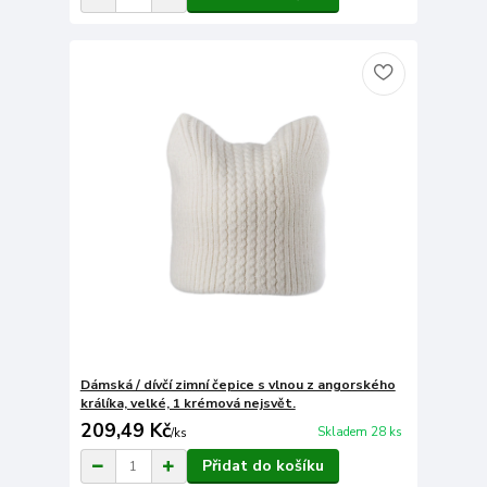
Dámská / dívčí zimní čepice s vlnou z angorského
králíka, velké, 1 krémová nejsvět.
209,49 Kč
Skladem 28 ks
/
ks
Přidat do košíku