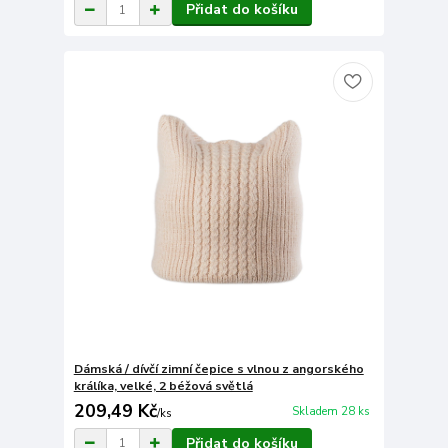
Přidat do košíku
Dámská / dívčí zimní čepice s vlnou z angorského
králíka, velké, 2 béžová světlá
209,49 Kč
Skladem 28 ks
/
ks
Přidat do košíku