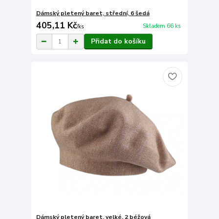
Dámský pletený baret, střední, 6 šedá
405,11 Kč
Skladem 66 ks
/
ks
Přidat do košíku
Dámský pletený baret, velké, 2 béžová