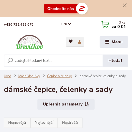
0
ks
CZK
+420 732 488 676
za
0 Kč
Menu
Hledat
Úvod
Módní doplňky
Čepice a čelenky
dámské čepice, čelenky a sady
dámské čepice, čelenky a sady
Upřesnit parametry
Nejnovější
Nejlevnější
Nejdražší