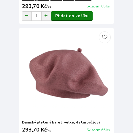
293,70 Kč
Skladem 66 ks
/
ks
Přidat do košíku
Dámský pletený baret, velké, 4 starorůžová
293,70 Kč
Skladem 66 ks
/
ks