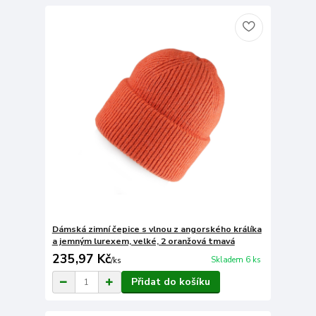
Dámská zimní čepice s vlnou z angorského králíka
a jemným lurexem, velké, 2 oranžová tmavá
235,97 Kč
Skladem 6 ks
/
ks
Přidat do košíku