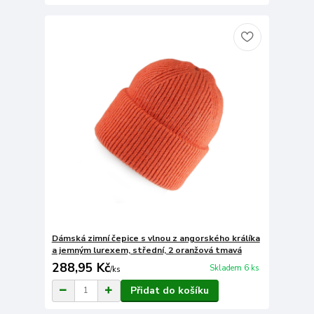
Dámská zimní čepice s vlnou z angorského králíka
a jemným lurexem, střední, 2 oranžová tmavá
288,95 Kč
Skladem 6 ks
/
ks
Přidat do košíku