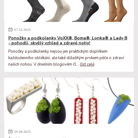
07
.
12
.
2023
Ponožky a podkolenky VoXX®, Boma®, Lonka® a Lady B
- pohodlí, skvělý vzhled a zdravé nohy!
Ponožky a podkolenky nejsou jen praktickým doplňkem
každodenního oblékání, ale také důležitým prvkem péče o zdraví
našich nohou. V dnešním blogovém čl...
číst celé
19
.
06
.
2023