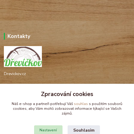
Kontakty
Drevickov.cz
Ing. Tomáš Hajíček,MSc
Zpracování cookies
+420 732 488 676
(Po-Pá, 8-17 hod.)
Náš e-shop a partneři potřebují Váš
souhlas
s použitím souborů
cookies, aby Vám mohli zobrazovat informace týkající se Vašich
drevickov@drevickov.cz, info@drevickov.cz
zájmů.
Souhlasím
Nastavení