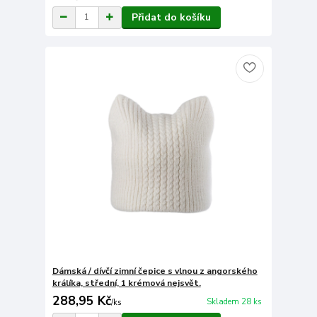
Přidat do košíku
Dámská / dívčí zimní čepice s vlnou z angorského
králíka, střední, 1 krémová nejsvět.
288,95 Kč
Skladem 28 ks
/
ks