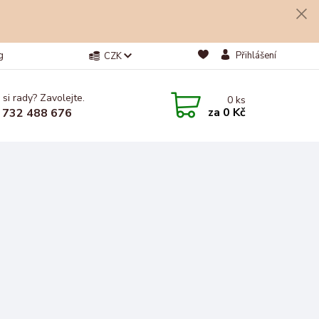
g
Přihlášení
CZK
 si rady? Zavolejte.
0
ks
za
0 Kč
 732 488 676