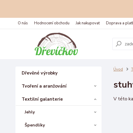
O nás
Hodnocení obchodu
Jak nakupovat
Doprava a plat
Úvod
T
Dřevěné výrobky
stuh
Tvoření a aranžování
V této ka
Textilní galanterie
Jehly
Špendlíky