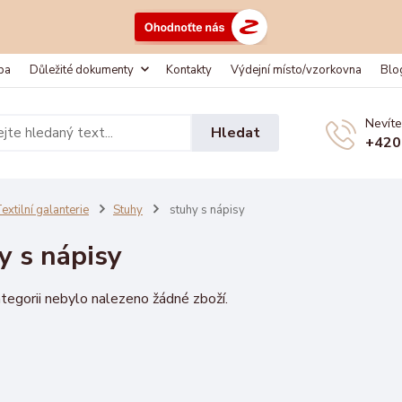
ba
Důležité dokumenty
Kontakty
Výdejní místo/vzorkovna
Blo
Nevíte
Hledat
+420
extilní galanterie
Stuhy
stuhy s nápisy
y s nápisy
tegorii nebylo nalezeno žádné zboží.