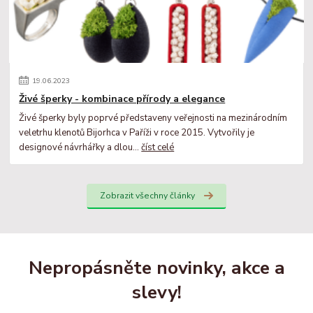
19
.
06
.
2023
Živé šperky - kombinace přírody a elegance
Živé šperky byly poprvé představeny veřejnosti na mezinárodním
veletrhu klenotů Bijorhca v Paříži v roce 2015. Vytvořily je
designové návrhářky a dlou...
číst celé
Zobrazit všechny články
Nepropásněte novinky, akce a
slevy!