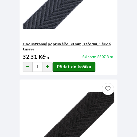
Oboustranný popruh šíře 38 mm, střední, 1 šedá
tmavá
32,31 Kč
Skladem 8307.3 m
/
m
Přidat do košíku