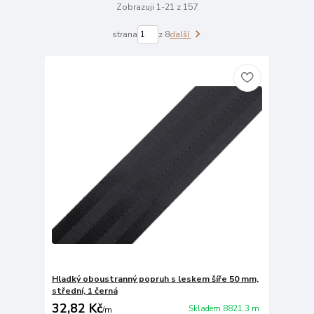
Zobrazuji 1-21 z 157
strana
z 8
další
Hladký oboustranný popruh s leskem šíře 50 mm,
střední, 1 černá
32,82 Kč
Skladem 8821.3 m
/
m