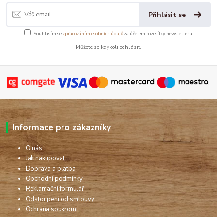
Přihlásit se
Souhlasím se
zpracováním osobních údajů
za účelem rozesílky newsletteru.
Můžete se kdykoli odhlásit.
Informace pro zákazníky
O nás
Jak nakupovat
Doprava a platba
Obchodní podmínky
Reklamační formulář
Odstoupení od smlouvy
Ochrana soukromí