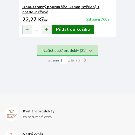
Oboustranný popruh šíře 39 mm, střední, 1
hnědo-béžová
22,27 Kč
Skladem 700 m
/
m
Přidat do košíku
Načíst další produkty (21)
strana
z 8
další
Kvalitní produkty
za rozumné ceny
Velký výběr