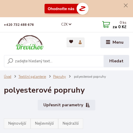
0
ks
CZK
+420 732 488 676
za
0 Kč
Menu
Hledat
Úvod
Textilní galanterie
Popruhy
polyesterové popruhy
polyesterové popruhy
Upřesnit parametry
Nejnovější
Nejlevnější
Nejdražší