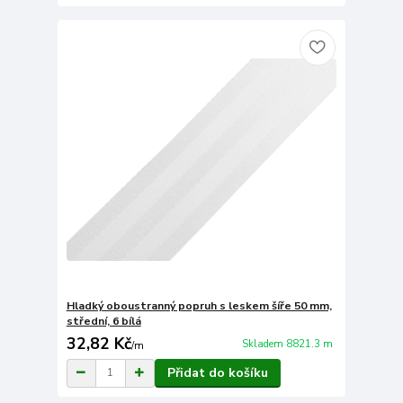
Hladký oboustranný popruh s leskem šíře 50 mm,
střední, 6 bílá
32,82 Kč
Skladem 8821.3 m
/
m
Přidat do košíku