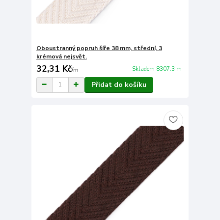
Oboustranný popruh šíře 38 mm, střední, 3
krémová nejsvět.
32,31 Kč
Skladem 8307.3 m
/
m
Přidat do košíku