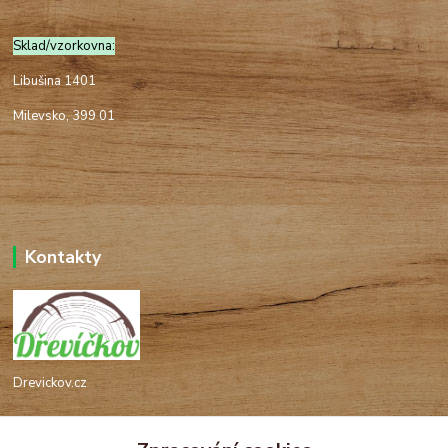
Sklad/vzorkovna:
Libušina 1401
Milevsko, 399 01
Kontakty
Drevickov.cz
Ing. Tomáš Hajíček,MSc