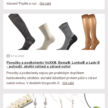
můrami? Pojďte si vyr...
číst celé
07
.
12
.
2023
Ponožky a podkolenky VoXX®, Boma®, Lonka® a Lady B
- pohodlí, skvělý vzhled a zdravé nohy!
Ponožky a podkolenky nejsou jen praktickým doplňkem
každodenního oblékání, ale také důležitým prvkem péče o zdraví
našich nohou. V dnešním blogovém čl...
číst celé