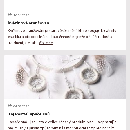
16
.
04
.
2026
Květinové aranžování
Květinové aranžování je starověké umění, které spojuje kreativitu,
estetiku a přírodní krásu. Tato činnost nejenže přináší radost a
uklidnění, ale tak...
číst celé
04
.
08
.
2025
Tajemství lapače snů
Lapače snů - jsou stále velice žádaný produkt. Víte - jak pracují s
našimi sny a jakým způsobem nás mohou ochránit před nočními