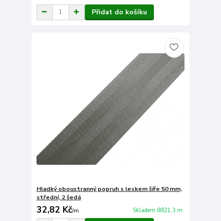
Přidat do košíku
Hladký oboustranný popruh s leskem šíře 50 mm,
střední, 2 šedá
32,82 Kč
Skladem 8821.3 m
/
m