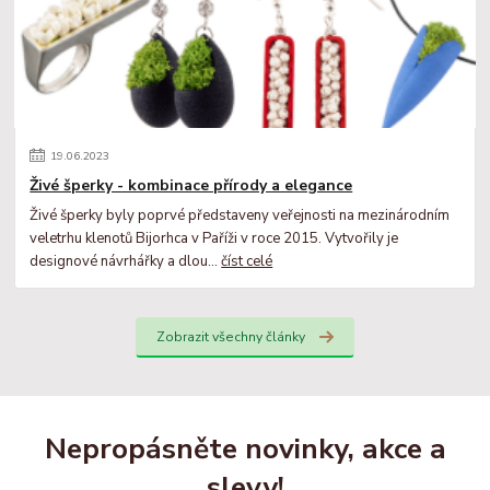
19
.
06
.
2023
Živé šperky - kombinace přírody a elegance
Živé šperky byly poprvé představeny veřejnosti na mezinárodním
veletrhu klenotů Bijorhca v Paříži v roce 2015. Vytvořily je
designové návrhářky a dlou...
číst celé
Zobrazit všechny články
Nepropásněte novinky, akce a
slevy!