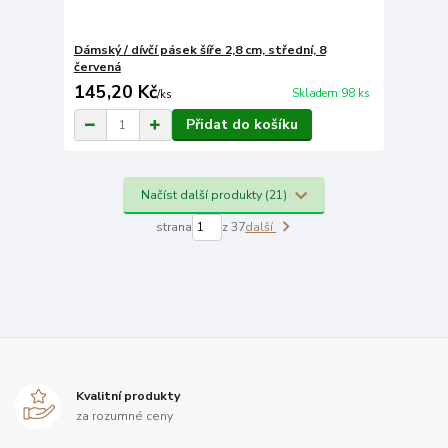
Dámský / dívčí pásek šíře 2,8 cm, střední, 8
červená
145,20 Kč
Skladem 98 ks
/
ks
Přidat do košíku
Načíst další produkty (21)
strana
z 37
další
Kvalitní produkty
za rozumné ceny