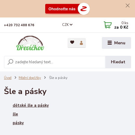
0
ks
CZK
+420 732 488 676
za
0 Kč
Menu
Hledat
Úvod
Módní doplňky
Šle a pásky
Šle a pásky
dětské šle a pásky
šle
pásky