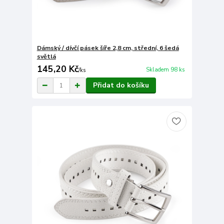
Dámský / dívčí pásek šíře 2,8 cm, střední, 6 šedá
světlá
145,20 Kč
Skladem 98 ks
/
ks
Přidat do košíku