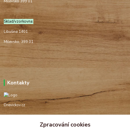
Milevsko 399 01
Sklad/vzorkovna:
Libušina 1401
Milevsko, 399 01
Kontakty
Drevickov.cz
Ing. Tomáš Hajíček,MSc
Zpracování cookies
+420 732 488 676