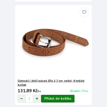
Dámský / dívčí pásek šíře 2,7 cm, velké, 6 hnědá
koňak
131,89 Kč
Skladem 70 ks
/
ks
Přidat do košíku