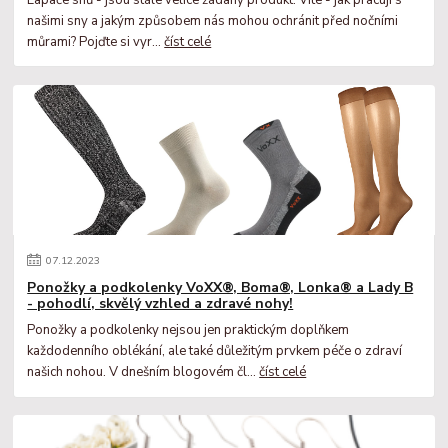
Lapače snů - jsou stále velice žádaný produkt. Víte - jak pracují s
našimi sny a jakým způsobem nás mohou ochránit před nočními
můrami? Pojďte si vyr...
číst celé
07
.
12
.
2023
Ponožky a podkolenky VoXX®, Boma®, Lonka® a Lady B
- pohodlí, skvělý vzhled a zdravé nohy!
Ponožky a podkolenky nejsou jen praktickým doplňkem
každodenního oblékání, ale také důležitým prvkem péče o zdraví
našich nohou. V dnešním blogovém čl...
číst celé