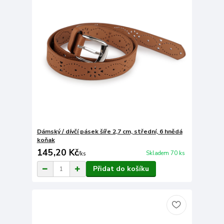
Dámský / dívčí pásek šíře 2,7 cm, střední, 6 hnědá
koňak
145,20 Kč
Skladem 70 ks
/
ks
Přidat do košíku