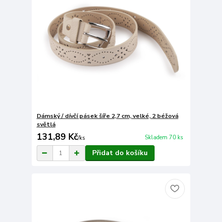
Dámský / dívčí pásek šíře 2,7 cm, velké, 2 béžová
světlá
131,89 Kč
Skladem 70 ks
/
ks
Přidat do košíku