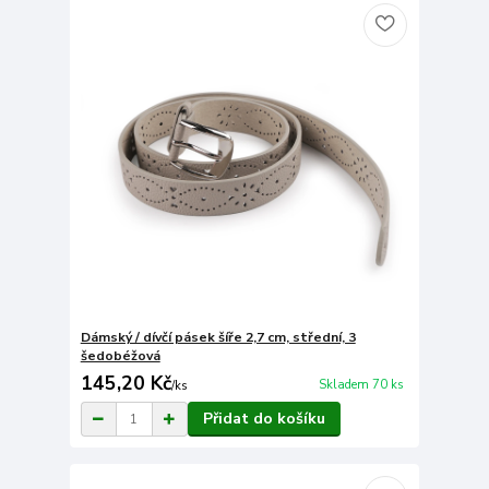
Dámský / dívčí pásek šíře 2,7 cm, střední, 3
šedobéžová
145,20 Kč
Skladem 70 ks
/
ks
Přidat do košíku