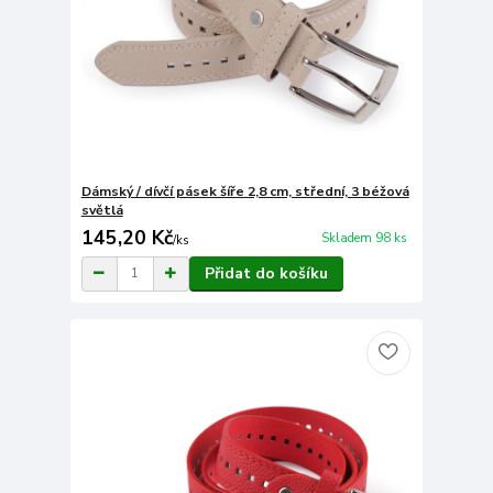
Dámský / dívčí pásek šíře 2,8 cm, střední, 3 béžová
světlá
145,20 Kč
Skladem 98 ks
/
ks
Přidat do košíku