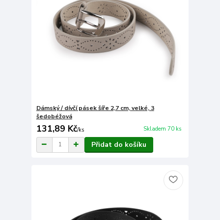
Dámský / dívčí pásek šíře 2,7 cm, velké, 3
šedobéžová
131,89 Kč
Skladem 70 ks
/
ks
Přidat do košíku