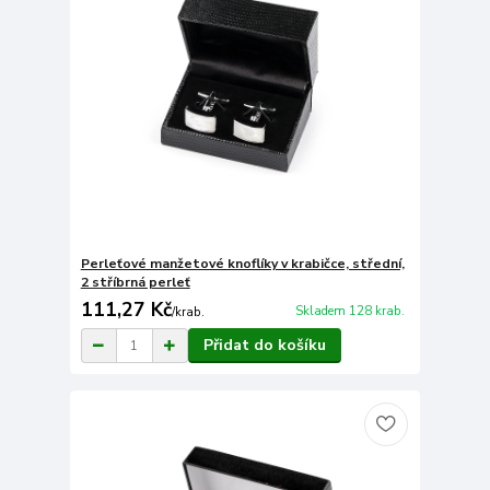
Perleťové manžetové knoflíky v krabičce, střední,
2 stříbrná perleť
111,27 Kč
Skladem 128 krab.
/
krab.
Přidat do košíku