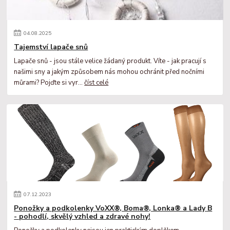
04
.
08
.
2025
Tajemství lapače snů
Lapače snů - jsou stále velice žádaný produkt. Víte - jak pracují s
našimi sny a jakým způsobem nás mohou ochránit před nočními
můrami? Pojďte si vyr...
číst celé
07
.
12
.
2023
Ponožky a podkolenky VoXX®, Boma®, Lonka® a Lady B
- pohodlí, skvělý vzhled a zdravé nohy!