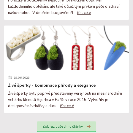
Ponožky a podkolenky nejsou jen praktickým doplňkem
každodenního oblékání, ale také důležitým prvkem péče o zdraví
našich nohou. V dnešním blogovém čl...
číst celé
19
.
06
.
2023
Živé šperky - kombinace přírody a elegance
Živé šperky byly poprvé představeny veřejnosti na mezinárodním
veletrhu klenotů Bijorhca v Paříži v roce 2015. Vytvořily je
designové návrhářky a dlou...
číst celé
Zobrazit všechny články