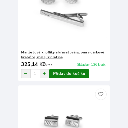
Manžetové knoflíky a kravatová spona v dárkové
krabičce, malé, 2 platina
325,14 Kč
Skladem 136 krab.
/
krab.
Přidat do košíku