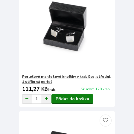
Perleťové manžetové knoflíky v krabičce, střední,
1 stříbrná perleť
111,27 Kč
Skladem 128 krab.
/
krab.
Přidat do košíku