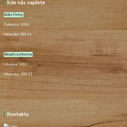
Kde nás najdete
Sídlo Firmy:
Dukelská 1084,
Milevsko 399 01
Sklad/vzorkovna:
Libušina 1401
Milevsko, 399 01
Kontakty