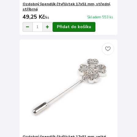
Ozdobný špendlík čtyřlístek 17x51 mm, střední,
stříbrná
49,25 Kč
Skladem 553 ks
/
ks
Přidat do košíku
Ozdobný špendlík čtyřlístek 17x51 mm, velké,