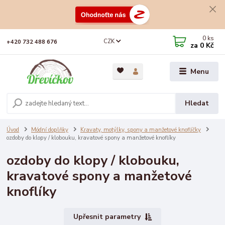
0
ks
CZK
+420 732 488 676
za
0 Kč
Menu
Hledat
Úvod
Módní doplňky
Kravaty, motýlky, spony a manžetové knoflíčky
ozdoby do klopy / klobouku, kravatové spony a manžetové knoflíky
ozdoby do klopy / klobouku,
kravatové spony a manžetové
knoflíky
Upřesnit parametry