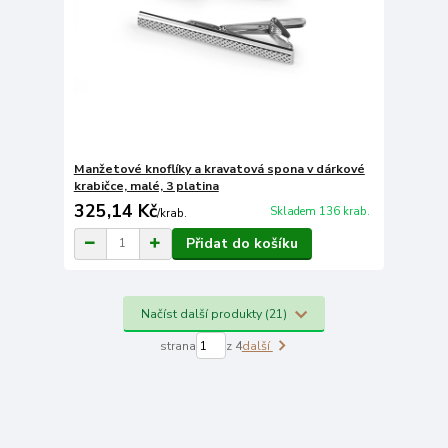
Manžetové knoflíky a kravatová spona v dárkové
krabičce, malé, 3 platina
325,14 Kč
Skladem 136 krab.
/
krab.
Přidat do košíku
Načíst další produkty (21)
strana
z 4
další