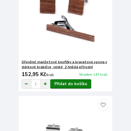
Dřevěné manžetové knoflíky a kravatová spona v
dárkové krabičce, velké, 2 hnědá přírodní
152,95 Kč
Skladem 145 krab.
/
krab.
Přidat do košíku