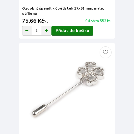
Ozdobný špendlík čtyřlístek 17x51 mm, malé,
stříbrná
75,66 Kč
Skladem 553 ks
/
ks
Přidat do košíku