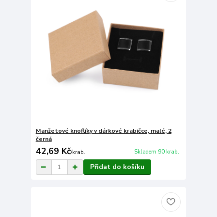
Manžetové knoflíky v dárkové krabičce, malé, 2
černá
42,69 Kč
Skladem 90 krab.
/
krab.
Přidat do košíku