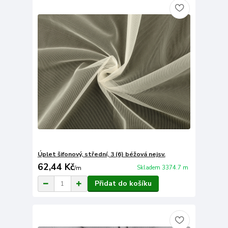
Úplet šifonový, střední, 3 (6) béžová nejsv.
62,44 Kč
Skladem 3374.7 m
/
m
Přidat do košíku