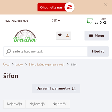
0
ks
CZK
+420 732 488 676
za
0 Kč
Menu
Hledat
Úvod
Látky
Šifon, žoržet, organza a voál
šifon
šifon
Upřesnit parametry
Nejnovější
Nejlevnější
Nejdražší