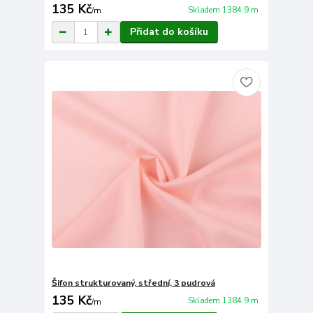
135 Kč
Skladem 1384.9 m
/
m
Přidat do košíku
Šifon strukturovaný, střední, 3 pudrová
135 Kč
Skladem 1384.9 m
/
m