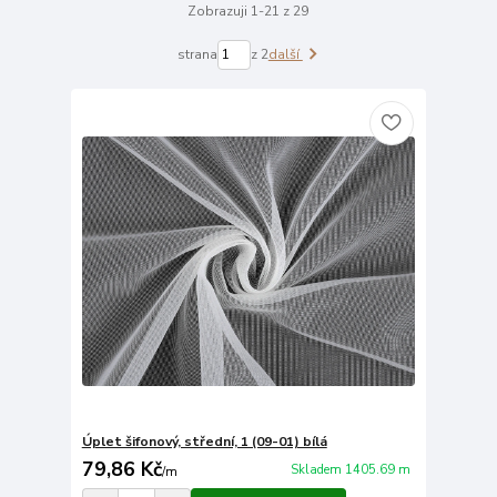
Zobrazuji 1-21 z 29
strana
z 2
další
Úplet šifonový, střední, 1 (09-01) bílá
79,86 Kč
Skladem 1405.69 m
/
m