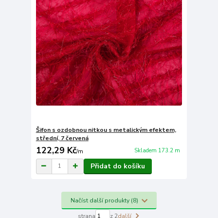
Šifon s ozdobnou nitkou s metalickým efektem,
střední, 7 červená
122,29 Kč
Skladem 173.2 m
/
m
Přidat do košíku
Načíst další produkty (8)
strana
z 2
další