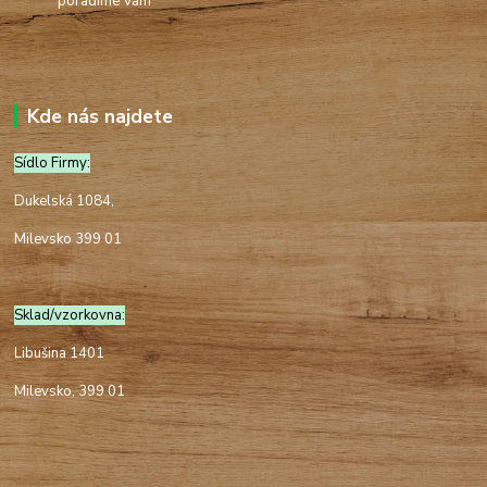
poradíme Vám
Kde nás najdete
Sídlo Firmy:
Dukelská 1084,
Milevsko 399 01
Sklad/vzorkovna:
Libušina 1401
Milevsko, 399 01