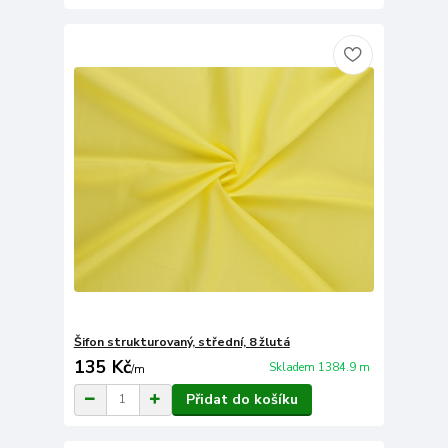
Šifon strukturovaný, střední, 8 žlutá
135 Kč
Skladem 1384.9 m
/
m
Přidat do košíku