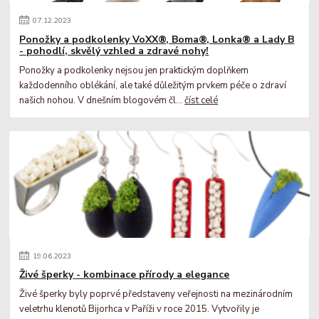
07
.
12
.
2023
Ponožky a podkolenky VoXX®, Boma®, Lonka® a Lady B
- pohodlí, skvělý vzhled a zdravé nohy!
Ponožky a podkolenky nejsou jen praktickým doplňkem
každodenního oblékání, ale také důležitým prvkem péče o zdraví
našich nohou. V dnešním blogovém čl...
číst celé
19
.
06
.
2023
Živé šperky - kombinace přírody a elegance
Živé šperky byly poprvé představeny veřejnosti na mezinárodním
veletrhu klenotů Bijorhca v Paříži v roce 2015. Vytvořily je