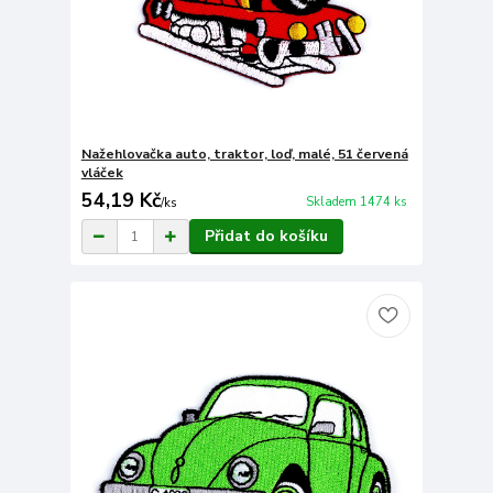
Nažehlovačka auto, traktor, loď, malé, 51 červená
vláček
54,19 Kč
Skladem 1474 ks
/
ks
Přidat do košíku