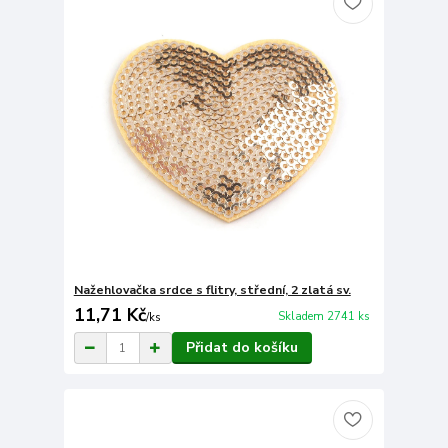
Nažehlovačka srdce s flitry, střední, 2 zlatá sv.
11,71 Kč
Skladem 2741 ks
/
ks
Přidat do košíku