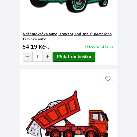
Nažehlovačka auto, traktor, loď, malé, 64 zelená
trávová auto
54,19 Kč
Skladem 1474 ks
/
ks
Přidat do košíku