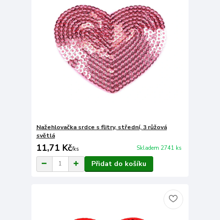
Nažehlovačka srdce s flitry, střední, 3 růžová
světlá
11,71 Kč
Skladem 2741 ks
/
ks
Přidat do košíku