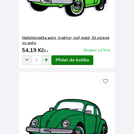
Nažehlovačka auto, traktor, loď, malé, 52 zelená
sv. auto
54,19 Kč
Skladem 1474 ks
/
ks
Přidat do košíku