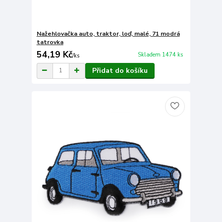
Nažehlovačka auto, traktor, loď, malé, 71 modrá
tatrovka
54,19 Kč
Skladem 1474 ks
/
ks
Přidat do košíku