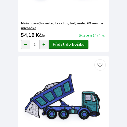
Nažehlovačka auto, traktor, loď, malé, 69 modrá
míchačka
54,19 Kč
Skladem 1474 ks
/
ks
Přidat do košíku