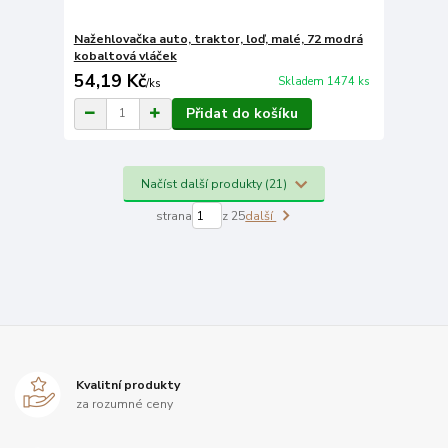
Nažehlovačka auto, traktor, loď, malé, 72 modrá
kobaltová vláček
54,19 Kč
Skladem 1474 ks
/
ks
Přidat do košíku
Načíst další produkty (21)
strana
z 25
další
Kvalitní produkty
za rozumné ceny