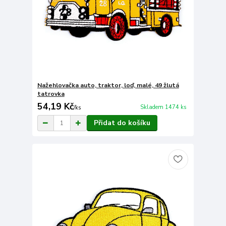
Nažehlovačka auto, traktor, loď, malé, 49 žlutá
tatrovka
54,19 Kč
Skladem 1474 ks
/
ks
Přidat do košíku