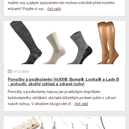
našimi sny a jakým způsobem nás mohou ochránit před nočními
můrami? Pojďte si vyr...
číst celé
07
.
12
.
2023
Ponožky a podkolenky VoXX®, Boma®, Lonka® a Lady B
- pohodlí, skvělý vzhled a zdravé nohy!
Ponožky a podkolenky nejsou jen praktickým doplňkem
každodenního oblékání, ale také důležitým prvkem péče o zdraví
našich nohou. V dnešním blogovém čl...
číst celé