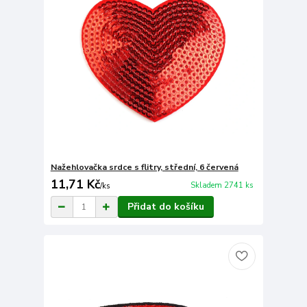
Nažehlovačka srdce s flitry, střední, 6 červená
11,71 Kč
Skladem 2741 ks
/
ks
Přidat do košíku