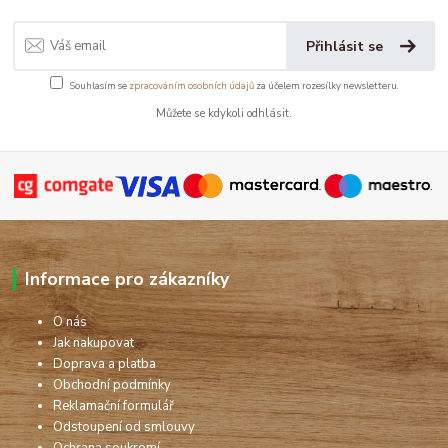
Přihlásit se
Souhlasím se
zpracováním osobních údajů
za účelem rozesílky newsletteru.
Můžete se kdykoli odhlásit.
Informace pro zákazníky
O nás
Jak nakupovat
Doprava a platba
Obchodní podmínky
Reklamační formulář
Odstoupení od smlouvy