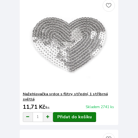
Nažehlovačka srdce s flitry, střední, 1 stříbrná
světlá
11,71 Kč
Skladem 2741 ks
/
ks
Přidat do košíku