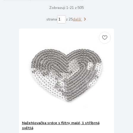
Zobrazuji 1-21 z 505
strana
z 25
další
Nažehlovačka srdce s flitry, malé, 1 stříbrná
světlá