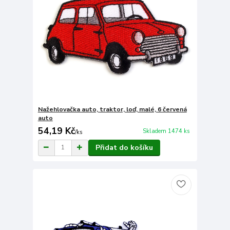
Nažehlovačka auto, traktor, loď, malé, 6 červená
auto
54,19 Kč
Skladem 1474 ks
/
ks
Přidat do košíku