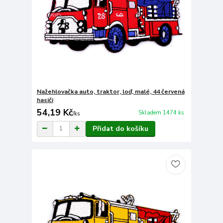
Nažehlovačka auto, traktor, loď, malé, 44 červená
hasiči
54,19 Kč
Skladem 1474 ks
/
ks
Přidat do košíku