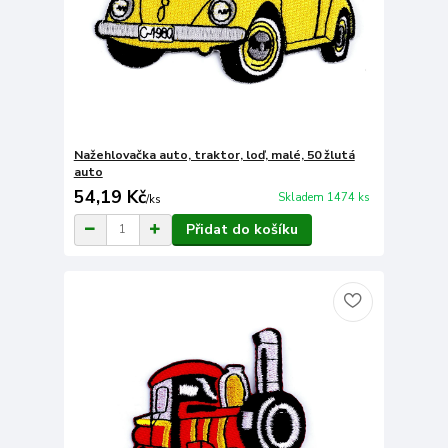
Nažehlovačka auto, traktor, loď, malé, 50 žlutá
auto
54,19 Kč
Skladem 1474 ks
/
ks
Přidat do košíku