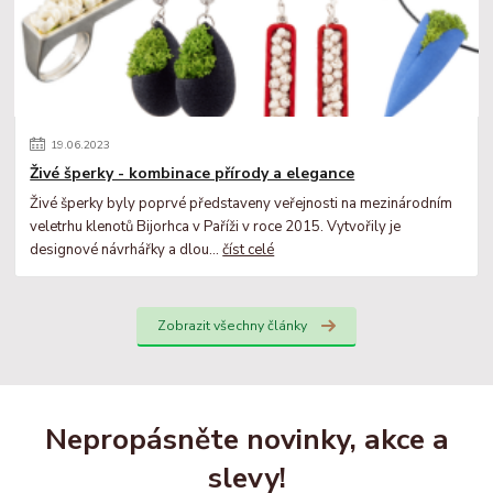
19
.
06
.
2023
Živé šperky - kombinace přírody a elegance
Živé šperky byly poprvé představeny veřejnosti na mezinárodním
veletrhu klenotů Bijorhca v Paříži v roce 2015. Vytvořily je
designové návrhářky a dlou...
číst celé
Zobrazit všechny články
Nepropásněte novinky, akce a
slevy!