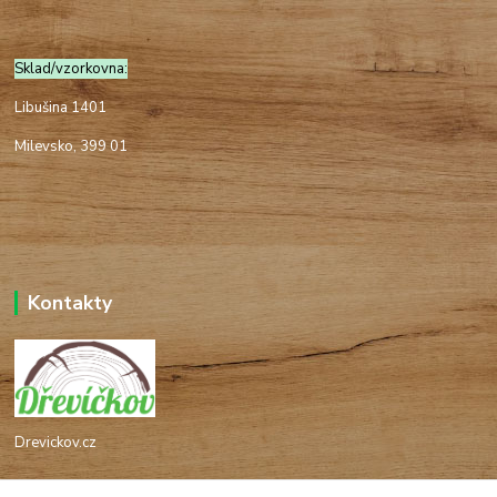
Sklad/vzorkovna:
Libušina 1401
Milevsko, 399 01
Kontakty
Drevickov.cz
Ing. Tomáš Hajíček,MSc