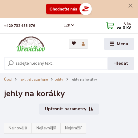
0
ks
CZK
+420 732 488 676
za
0 Kč
Menu
Hledat
Úvod
Textilní galanterie
Jehly
jehly na korálky
jehly na korálky
Upřesnit parametry
Nejnovější
Nejlevnější
Nejdražší