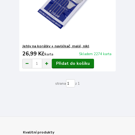
Jehly na korálky + navlékač, malé, nikl
26,99 Kč
Skladem 2274 karta
/
karta
Přidat do košíku
strana
z 1
Kvalitní produkty