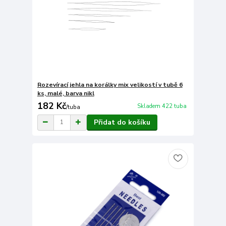
Rozevírací jehla na korálky mix velikostí v tubě 6
ks, malé, barva nikl
182 Kč
Skladem 422 tuba
/
tuba
Přidat do košíku