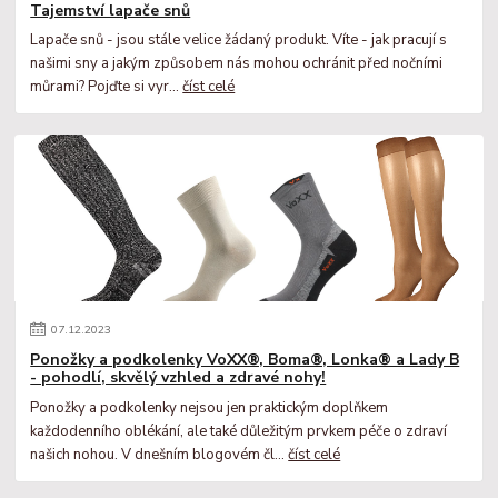
Tajemství lapače snů
Lapače snů - jsou stále velice žádaný produkt. Víte - jak pracují s
našimi sny a jakým způsobem nás mohou ochránit před nočními
můrami? Pojďte si vyr...
číst celé
07
.
12
.
2023
Ponožky a podkolenky VoXX®, Boma®, Lonka® a Lady B
- pohodlí, skvělý vzhled a zdravé nohy!
Ponožky a podkolenky nejsou jen praktickým doplňkem
každodenního oblékání, ale také důležitým prvkem péče o zdraví
našich nohou. V dnešním blogovém čl...
číst celé