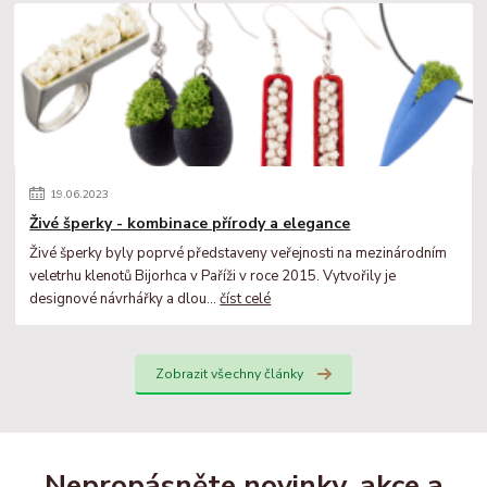
19
.
06
.
2023
Živé šperky - kombinace přírody a elegance
Živé šperky byly poprvé představeny veřejnosti na mezinárodním
veletrhu klenotů Bijorhca v Paříži v roce 2015. Vytvořily je
designové návrhářky a dlou...
číst celé
Zobrazit všechny články
Nepropásněte novinky, akce a