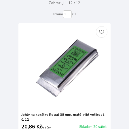
Zobrazuji 1-12 z 12
strana
z 1
Jehly na korálky Regal 38 mm, malé, nikl velikost
č. 12
20,86 Kč
Skladem 20 sáček
/
sáček