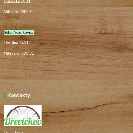
Dukelská 1084,
Milevsko 399 01
Sklad/vzorkovna:
Libušina 1401
Milevsko, 399 01
Kontakty
Drevickov.cz