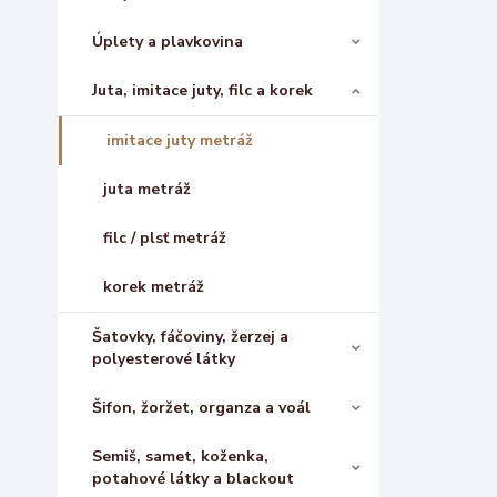
Úplety a plavkovina
Juta, imitace juty, filc a korek
imitace juty metráž
juta metráž
filc / plsť metráž
korek metráž
Šatovky, fáčoviny, žerzej a
polyesterové látky
Šifon, žoržet, organza a voál
Semiš, samet, koženka,
potahové látky a blackout