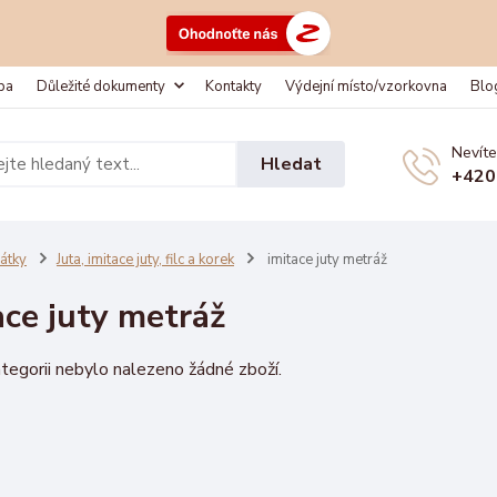
ba
Důležité dokumenty
Kontakty
Výdejní místo/vzorkovna
Blo
Nevíte
Hledat
+420
átky
Juta, imitace juty, filc a korek
imitace juty metráž
ace juty metráž
tegorii nebylo nalezeno žádné zboží.