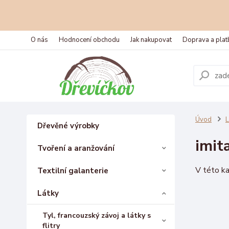
O nás
Hodnocení obchodu
Jak nakupovat
Doprava a plat
Úvod
L
Dřevěné výrobky
imit
Tvoření a aranžování
V této ka
Textilní galanterie
Látky
Tyl, francouzský závoj a látky s
flitry