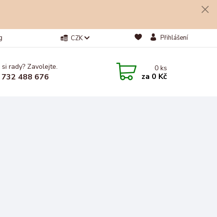
g
Přihlášení
CZK
 si rady? Zavolejte.
0
ks
za
0 Kč
 732 488 676