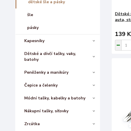
dětské šle a pásky
Dětské š
šle
auta, st
pásky
139 K
Kapesníky
Dětské a dívčí tašky, vaky,
batohy
Peněženky a manikúry
Čepice a čelenky
Módní tašky, kabelky a batohy
Nákupní tašky, síťovky
Zrcátka