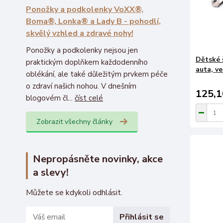
Ponožky a podkolenky VoXX®,
Boma®, Lonka® a Lady B - pohodlí,
skvělý vzhled a zdravé nohy!
Ponožky a podkolenky nejsou jen
Dětské š
praktickým doplňkem každodenního
auta, ve
oblékání, ale také důležitým prvkem péče
o zdraví našich nohou. V dnešním
125,1
blogovém čl...
číst celé
Zobrazit všechny články
Nepropásněte novinky, akce
a slevy!
Můžete se kdykoli odhlásit.
Přihlásit se