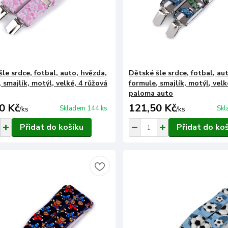
le srdce, fotbal, auto, hvězda,
Dětské šle srdce, fotbal, au
 smajlík, motýl, velké, 4 růžová
formule, smajlík, motýl, velk
paloma auto
0 Kč
121,50 Kč
Skladem 144 ks
Skl
/
ks
/
ks
Přidat do košíku
Přidat do ko