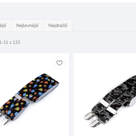
jší
Nejlevnější
Nejdražší
1-21 z 123