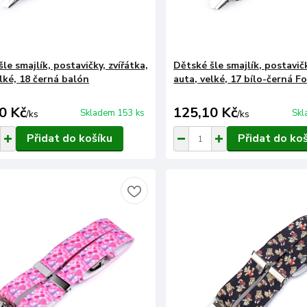
le smajlík, postavičky, zvířátka,
Dětské šle smajlík, postavičk
lké, 18 černá balón
auta, velké, 17 bílo-černá F
0 Kč
125,10 Kč
Skladem 153 ks
Skl
/
ks
/
ks
Přidat do košíku
Přidat do ko