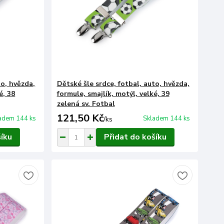
to, hvězda,
Dětské šle srdce, fotbal, auto, hvězda,
é, 38
formule, smajlík, motýl, velké, 39
zelená sv. Fotbal
121,50 Kč
adem 144 ks
Skladem 144 ks
/
ks
šíku
Přidat do košíku