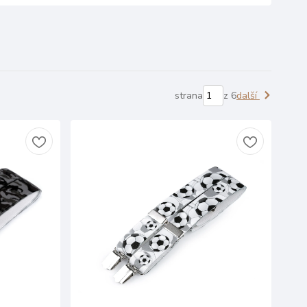
strana
z 6
další