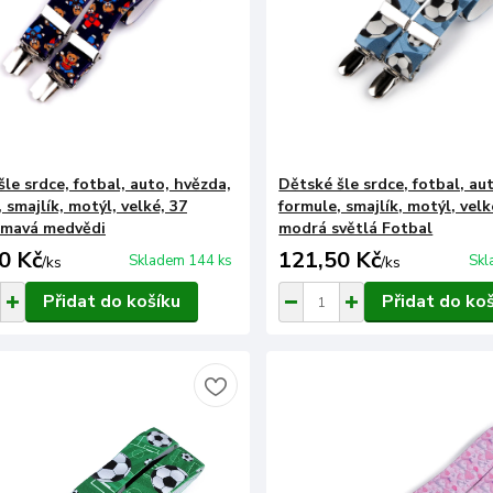
le srdce, fotbal, auto, hvězda,
Dětské šle srdce, fotbal, au
 smajlík, motýl, velké, 37
formule, smajlík, motýl, velk
tmavá medvědi
modrá světlá Fotbal
0 Kč
121,50 Kč
Skladem 144 ks
Skl
/
ks
/
ks
Přidat do košíku
Přidat do ko