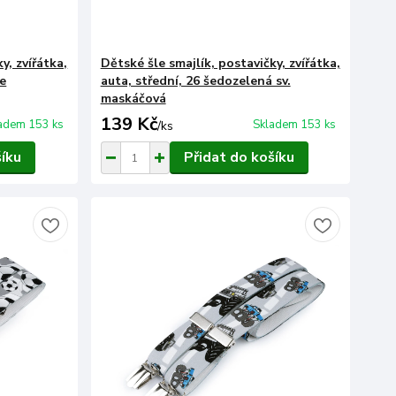
y, zvířátka,
Dětské šle smajlík, postavičky, zvířátka,
ce
auta, střední, 26 šedozelená sv.
maskáčová
139 Kč
adem 153 ks
Skladem 153 ks
/
ks
šíku
Přidat do košíku