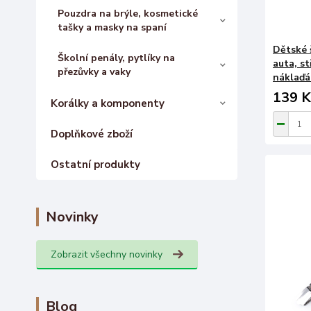
Pouzdra na brýle, kosmetické
tašky a masky na spaní
Dětské š
Školní penály, pytlíky na
auta, st
přezůvky a vaky
náklaďá
139 K
Korálky a komponenty
Doplňkové zboží
Ostatní produkty
Novinky
Zobrazit všechny novinky
Blog