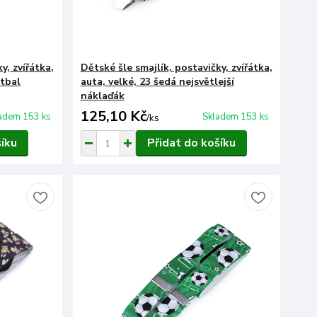
y, zvířátka,
Dětské šle smajlík, postavičky, zvířátka,
otbal
auta, velké, 23 šedá nejsvětlejší
náklaďák
125,10 Kč
adem 153 ks
Skladem 153 ks
/
ks
šíku
Přidat do košíku