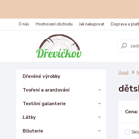
O nás
Hodnocení obchodu
Jak nakupovat
Doprava a plat
Úvod
M
Dřevěné výrobky
děts
Tvoření a aranžování
Textilní galanterie
Cena:
Látky
Bižuterie
Skl