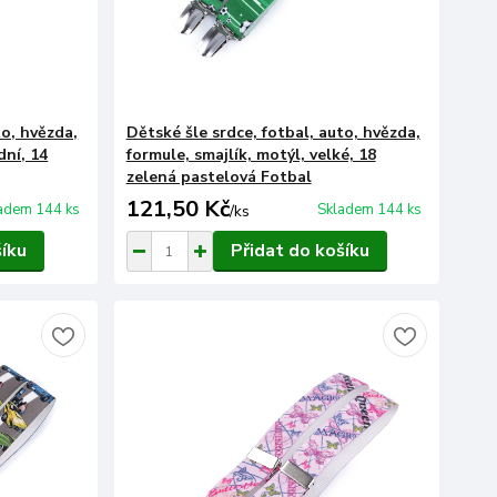
to, hvězda,
Dětské šle srdce, fotbal, auto, hvězda,
dní, 14
formule, smajlík, motýl, velké, 18
zelená pastelová Fotbal
121,50 Kč
adem 144 ks
Skladem 144 ks
/
ks
šíku
Přidat do košíku