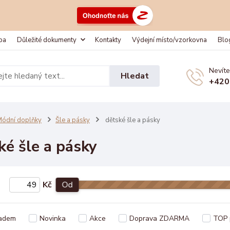
ba
Důležité dokumenty
Kontakty
Výdejní místo/vzorkovna
Blo
Nevíte
Hledat
+420
ódní doplňky
Šle a pásky
dětské šle a pásky
ké šle a pásky
Kč
Od
adem
Novinka
Akce
Doprava ZDARMA
TOP 