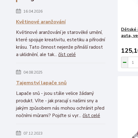
16.04.2026
Květinové aranžování
Dětské š
Květinové aranžování je starověké umění,
auta, ve
které spojuje kreativitu, estetiku a přírodní
krásu. Tato činnost nejenže přináší radost
125,1
a uklidnění, ale tak...
číst celé
04.08.2025
Tajemství lapače snů
Lapače snů - jsou stále velice žádaný
produkt. Víte - jak pracují s našimi sny a
jakým způsobem nás mohou ochránit před
nočními můrami? Pojďte si vyr...
číst celé
07.12.2023