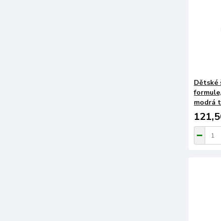
Dětské š
formule,
modrá 
121,5