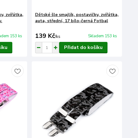
y, zvířátka,
Dětské šle smajlík, postavičky, zvířátka,
v.
auta, střední, 17 bílo-černá Fotbal
139 Kč
adem 153 ks
Skladem 153 ks
/
ks
šíku
Přidat do košíku