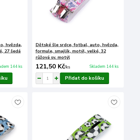
to, hvězda,
Dětské šle srdce, fotbal, auto, hvězda,
é, 27 šedá
formule, smajlík, motýl, velké, 32
růžová sv. motýl
121,50 Kč
adem 144 ks
Skladem 144 ks
/
ks
šíku
Přidat do košíku