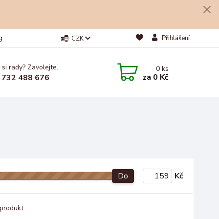
g
Přihlášení
CZK
 si rady? Zavolejte.
0
ks
za
0 Kč
 732 488 676
Do
Kč
produkt