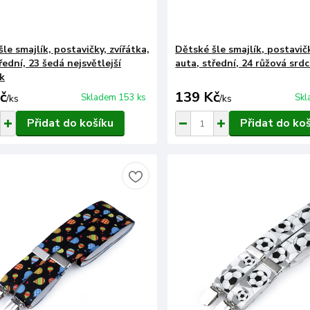
le smajlík, postavičky, zvířátka,
Dětské šle smajlík, postavičk
řední, 23 šedá nejsvětlejší
auta, střední, 24 růžová srd
k
č
139 Kč
Skladem 153 ks
Skl
/
ks
/
ks
Přidat do košíku
Přidat do ko