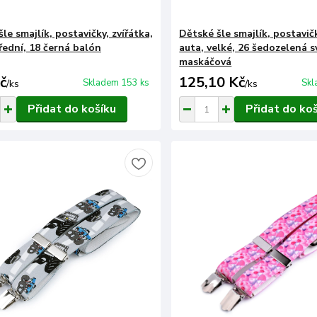
le smajlík, postavičky, zvířátka,
Dětské šle smajlík, postavičk
řední, 18 černá balón
auta, velké, 26 šedozelená s
maskáčová
č
125,10 Kč
Skladem 153 ks
Skl
/
ks
/
ks
Přidat do košíku
Přidat do ko