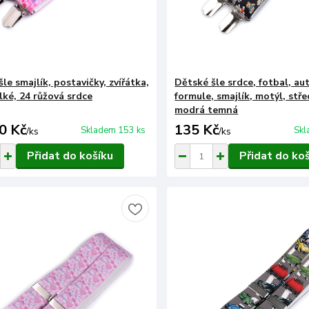
le smajlík, postavičky, zvířátka,
Dětské šle srdce, fotbal, au
lké, 24 růžová srdce
formule, smajlík, motýl, stře
modrá temná
0 Kč
135 Kč
Skladem 153 ks
Skl
/
ks
/
ks
Přidat do košíku
Přidat do ko