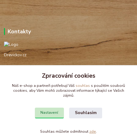
Kontakty
Drevickov.cz
Ing. Tomáš Hajíček,MSc
Zpracování cookies
+420 732 488 676
(Po-Pá, 8-17 hod.)
Náš e-shop a partneři potřebují Váš
souhlas
s použitím souborů
cookies, aby Vám mohli zobrazovat informace týkající se Vašich
drevickov@drevickov.cz, info@drevickov.cz
zájmů.
Souhlasím
Nastavení
Souhlas můžete odmítnout
zde
.
Vytvořeno na
Eshop-rychle.cz