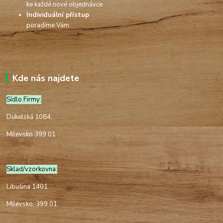
ke každé nové objednávce
Individuální přístup
poradíme Vám
Kde nás najdete
Sídlo Firmy:
Dukelská 1084,
Milevsko 399 01
Sklad/vzorkovna:
Libušina 1401
Milevsko, 399 01