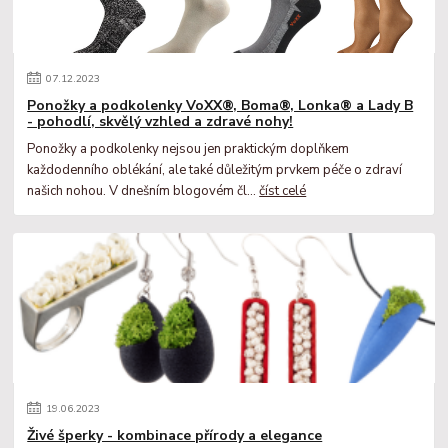
07
.
12
.
2023
Ponožky a podkolenky VoXX®, Boma®, Lonka® a Lady B
- pohodlí, skvělý vzhled a zdravé nohy!
Ponožky a podkolenky nejsou jen praktickým doplňkem
každodenního oblékání, ale také důležitým prvkem péče o zdraví
našich nohou. V dnešním blogovém čl...
číst celé
19
.
06
.
2023
Živé šperky - kombinace přírody a elegance