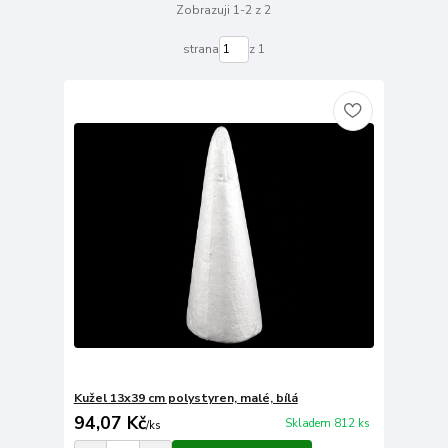
Zobrazuji 1-2 z 2
strana
z 1
Kužel 13x39 cm polystyren, malé, bílá
94,07 Kč
Skladem 812 ks
/
ks