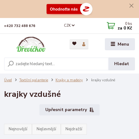
0
ks
CZK
+420 732 488 676
za
0 Kč
Menu
Hledat
Úvod
Textilní galanterie
Krajky a madeiry
krajky vzdušné
krajky vzdušné
Upřesnit parametry
Nejnovější
Nejlevnější
Nejdražší