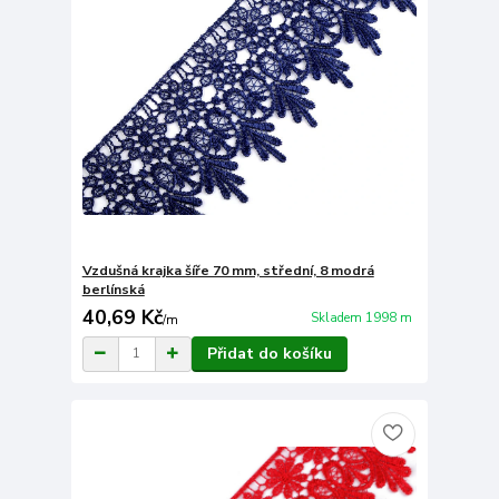
Vzdušná krajka šíře 70 mm, střední, 8 modrá
berlínská
40,69 Kč
Skladem 1998 m
/
m
Přidat do košíku