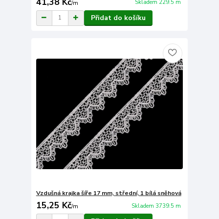
41,38 Kč
Skladem 229.5 m
/
m
Přidat do košíku
Vzdušná krajka šíře 17 mm, střední, 1 bílá sněhová
15,25 Kč
Skladem 3739.5 m
/
m