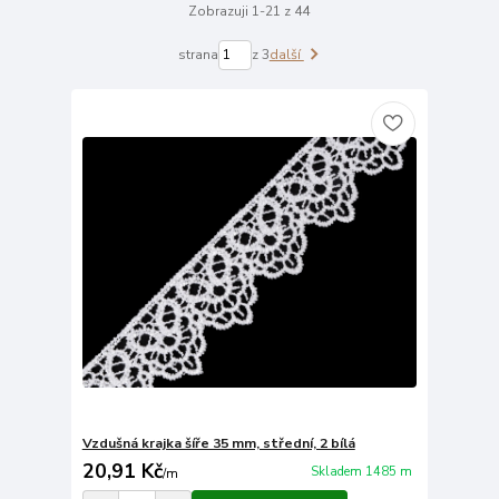
Zobrazuji 1-21 z 44
strana
z 3
další
Vzdušná krajka šíře 35 mm, střední, 2 bílá
20,91 Kč
Skladem 1485 m
/
m