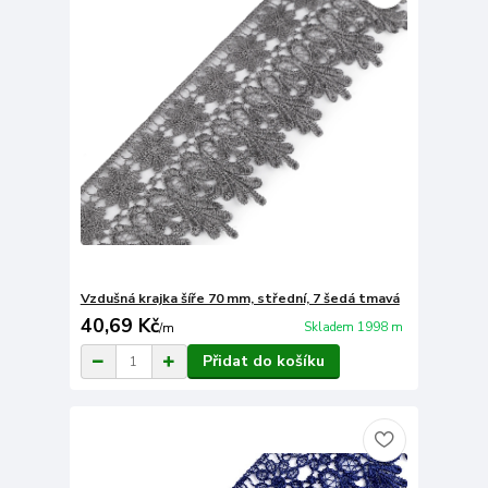
Vzdušná krajka šíře 70 mm, střední, 7 šedá tmavá
40,69 Kč
Skladem 1998 m
/
m
Přidat do košíku