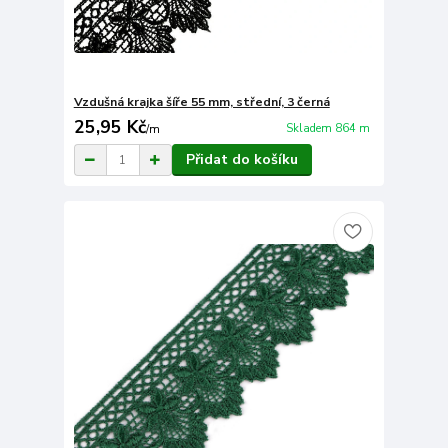
Vzdušná krajka šíře 55 mm, střední, 3 černá
25,95 Kč
Skladem 864 m
/
m
Přidat do košíku