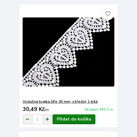
Vzdušná krajka šíře 35 mm, střední, 1 bílá
30,49 Kč
Skladem 445.5 m
/
m
Přidat do košíku