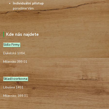
Individuální přístup
poradíme Vám
Kde nás najdete
Sídlo Firmy:
Dukelská 1084,
Milevsko 399 01
Sklad/vzorkovna:
Libušina 1401
Milevsko, 399 01