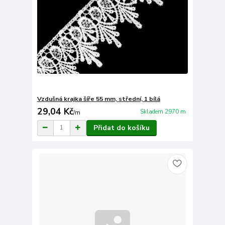
Vzdušná krajka šíře 55 mm, střední, 1 bílá
29,04 Kč
Skladem 2970 m
/
m
Přidat do košíku