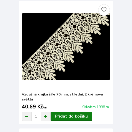
Vzdušná krajka šíře 70 mm, střední, 2 krémová
světlá
40,69 Kč
Skladem 1998 m
/
m
Přidat do košíku