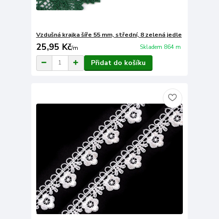
Vzdušná krajka šíře 55 mm, střední, 8 zelená jedle
25,95 Kč
Skladem 864 m
/
m
Přidat do košíku