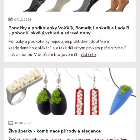
07
.
12
.
2023
Ponožky a podkolenky VoXX®, Boma®, Lonka® a Lady B
- pohodlí, skvělý vzhled a zdravé nohy!
Ponožky a podkolenky nejsou jen praktickým doplňkem
každodenního oblékání, ale také důležitým prvkem péče o zdraví
našich nohou. V dnešním blogovém čl...
číst celé
19
.
06
.
2023
Živé šperky - kombinace přírody a elegance
Živé šperky byly poprvé představeny veřejnosti na mezinárodním