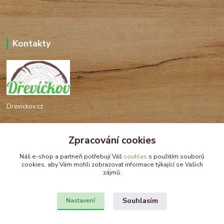
Kontakty
Drevickov.cz
Ing. Tomáš Hajíček,MSc
Zpracování cookies
+420 732 488 676
(Po-Pá, 8-17 hod.)
Náš e-shop a partneři potřebují Váš
souhlas
s použitím souborů
cookies, aby Vám mohli zobrazovat informace týkající se Vašich
drevickov@drevickov.cz, info@drevickov.cz
zájmů.
Souhlasím
Nastavení