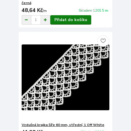
černá
48,64 Kč
Skladem 1201.5 m
/
m
Přidat do košíku
Vzdušná krajka šíře 60 mm, střední, 1 Off White