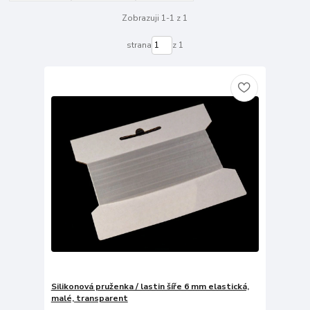
Zobrazuji 1-1 z 1
strana
z 1
Silikonová pruženka / lastin šíře 6 mm elastická,
malé, transparent