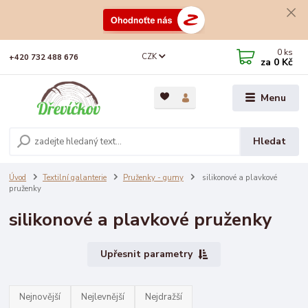
0
ks
CZK
+420 732 488 676
za
0 Kč
Menu
Hledat
Úvod
Textilní galanterie
Pruženky - gumy
silikonové a plavkové
pruženky
silikonové a plavkové pruženky
Upřesnit parametry
Nejnovější
Nejlevnější
Nejdražší