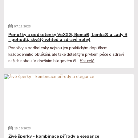
07
.
12
.
2023
Ponožky a podkolenky VoXX®, Boma®, Lonka® a Lady B
- pohodlí, skvělý vzhled a zdravé nohy!
Ponožky a podkolenky nejsou jen praktickým doplňkem
každodenního oblékání, ale také důležitým prvkem péče o zdraví
našich nohou. V dnešním blogovém čl...
číst celé
19
.
06
.
2023
Živé šperky - kombinace přírody a elegance