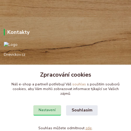
Kontakty
Drevickov.cz
Ing. Tomáš Hajíček,MSc
+420 732 488 676
Zpracování cookies
(Po-Pá, 8-17 hod.)
Náš e-shop a partneři potřebují Váš
souhlas
s použitím souborů
cookies, aby Vám mohli zobrazovat informace týkající se Vašich
drevickov@drevickov.cz, info@drevickov.cz
zájmů.
Souhlasím
Nastavení
Souhlas můžete odmítnout
zde
.