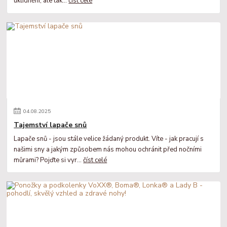
uklidnění, ale tak...
číst celé
04
.
08
.
2025
Tajemství lapače snů
Lapače snů - jsou stále velice žádaný produkt. Víte - jak pracují s
našimi sny a jakým způsobem nás mohou ochránit před nočními
můrami? Pojďte si vyr...
číst celé