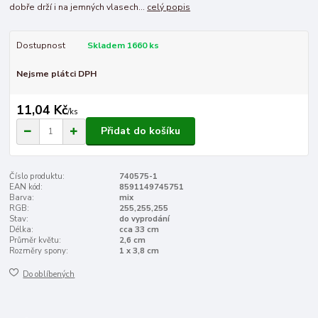
dobře drží i na jemných vlasech...
celý popis
Dostupnost
Skladem 1660 ks
Nejsme plátci DPH
11,04 Kč
/
ks
Přidat do košíku
Číslo produktu:
740575-1
EAN kód:
8591149745751
Barva:
mix
RGB:
255,255,255
Stav:
do vyprodání
Délka:
cca 33 cm
Průměr květu:
2,6 cm
Rozměry spony:
1 x 3,8 cm
Do oblíbených