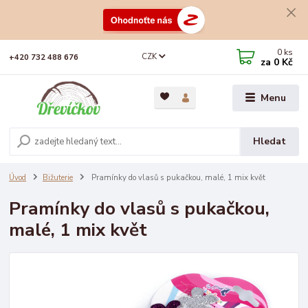
0
ks
CZK
+420 732 488 676
za
0 Kč
Menu
Hledat
Úvod
Bižuterie
Pramínky do vlasů s pukačkou, malé, 1 mix květ
Pramínky do vlasů s pukačkou,
malé, 1 mix květ