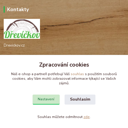
Kontakty
Drevickov.cz
Ing. Tomáš Hajíček,MSc
Zpracování cookies
+420 732 488 676
(Po-Pá, 8-17 hod.)
Náš e-shop a partneři potřebují Váš
souhlas
s použitím souborů
cookies, aby Vám mohli zobrazovat informace týkající se Vašich
drevickov@drevickov.cz, info@drevickov.cz
zájmů.
Souhlasím
Nastavení
Souhlas můžete odmítnout
zde
.
Vytvořeno na
Eshop-rychle.cz