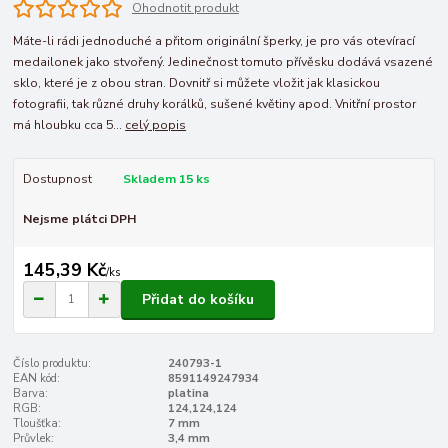
Ohodnotit produkt
Máte-li rádi jednoduché a přitom originální šperky, je pro vás otevírací
medailonek jako stvořený. Jedinečnost tomuto přívěsku dodává vsazené
sklo, které je z obou stran. Dovnitř si můžete vložit jak klasickou
fotografii, tak různé druhy korálků, sušené květiny apod. Vnitřní prostor
má hloubku cca 5...
celý popis
Dostupnost
Skladem 15 ks
Nejsme plátci DPH
145,39 Kč
/
ks
Přidat do košíku
Číslo produktu:
240793-1
EAN kód:
8591149247934
Barva:
platina
RGB:
124,124,124
Tloušťka:
7 mm
Průvlek:
3,4 mm