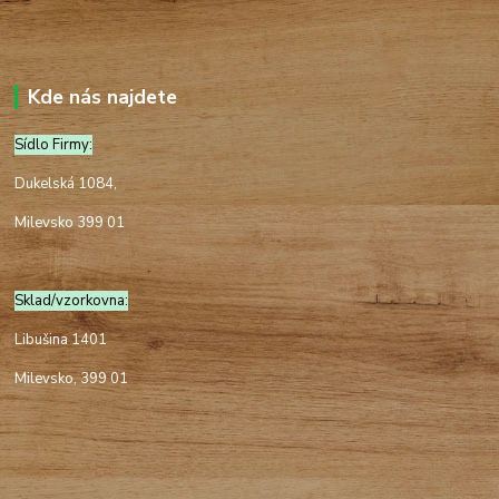
Kde nás najdete
Sídlo Firmy:
Dukelská 1084,
Milevsko 399 01
Sklad/vzorkovna:
Libušina 1401
Milevsko, 399 01