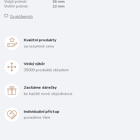
Vnější průměr:
30 mm
Vnitřní průměr:
22 mm
Do oblíbených
Kvalitní produkty
za rozumné ceny
Velký výběr
35000 produktů skladem
Zasíláme dárečky
ke každé nové objednávce
Individuální přístup
poradíme Vám