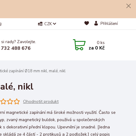
g
Přihlášení
CZK
 si rady? Zavolejte.
0
ks
za
0 Kč
 732 488 676
cké zapínání Ø18 mm nikl, malé, nikl
lé, nikl
Ohodnotit produkt
rní magnetické zapínání má široké možnosti využití. Často se
typ, zvaný magnetický buldok, používá u společenských
k s dekorativní přední klopou. Upevnění je snadné. [Jedna
e skládá ze 4 částí - 2 protikusů a 2 podložek.]
celý popis