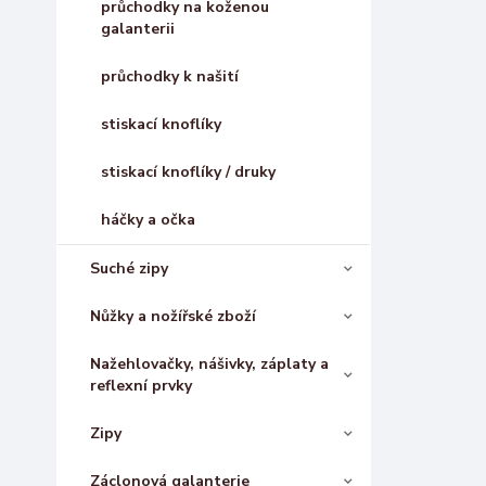
průchodky na koženou
galanterii
průchodky k našití
stiskací knoflíky
stiskací knoflíky / druky
háčky a očka
Suché zipy
Nůžky a nožířské zboží
Nažehlovačky, nášivky, záplaty a
reflexní prvky
Zipy
Záclonová galanterie