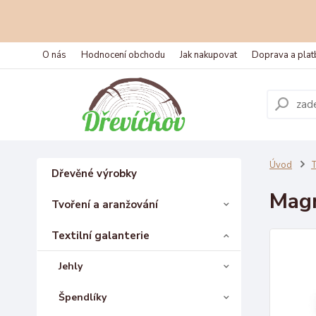
O nás
Hodnocení obchodu
Jak nakupovat
Doprava a plat
Úvod
T
Dřevěné výrobky
Magn
Tvoření a aranžování
Textilní galanterie
Jehly
Špendlíky