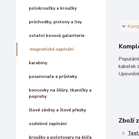
polokroužky a kroužky
průchodky, pistony a lisy
Kompl
ostatní kovová galanterie
Komple
magnetické zapínání
Populární
karabiny
kabelek s
Upevnění 
posunovače a průvleky
koncovky na šňůry, tkaničky a
popruhy
šlové závěsy a šlové přezky
Zboží 
ozdobné zapínání
Text
kroužky a polotovary na klíče