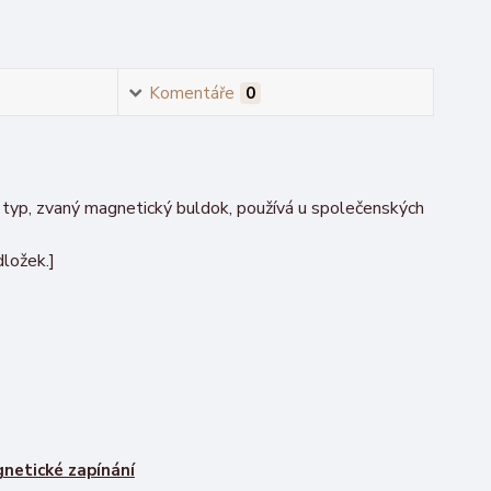
Komentáře
0
o typ, zvaný magnetický buldok, používá u společenských
dložek.]
netické zapínání