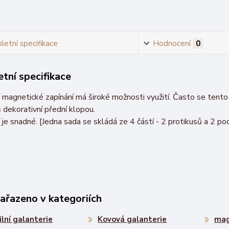
etní specifikace
Hodnocení
0
tní specifikace
 magnetické zapínání má široké možnosti využití. Často se tent
 dekorativní přední klopou.
je snadné. [Jedna sada se skládá ze 4 částí - 2 protikusů a 2 po
zařazeno v kategoriích
ilní galanterie
Kovová galanterie
mag