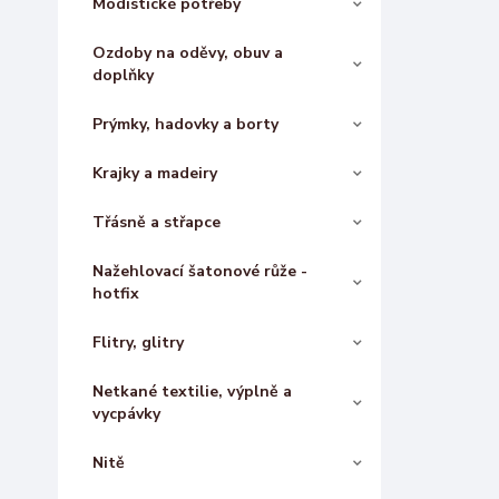
Modistické potřeby
Ozdoby na oděvy, obuv a
doplňky
Prýmky, hadovky a borty
Krajky a madeiry
Třásně a střapce
Nažehlovací šatonové růže -
hotfix
Flitry, glitry
Netkané textilie, výplně a
vycpávky
Nitě