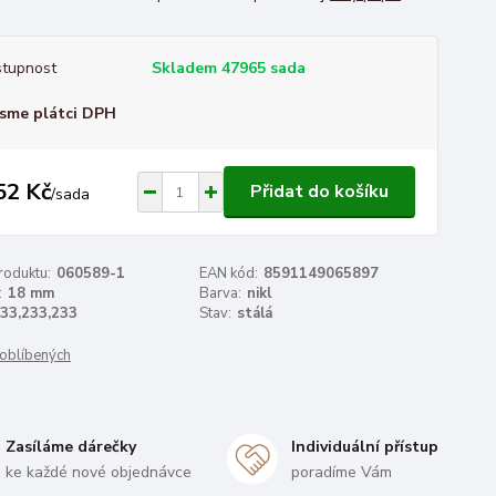
tupnost
Skladem 47965 sada
sme plátci DPH
52 Kč
Přidat do košíku
/
sada
roduktu:
060589-1
EAN kód:
8591149065897
:
18 mm
Barva:
nikl
33,233,233
Stav:
stálá
oblíbených
Zasíláme dárečky
Individuální přístup
ke každé nové objednávce
poradíme Vám