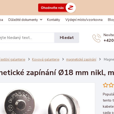
ba
Důležité dokumenty
Kontakty
Výdejní místo/vzorkovna
Blo
Nevíte
Hledat
+420
extilní galanterie
Kovová galanterie
magnetické zapínání
Magneti
etické zapínání Ø18 mm nikl, ma
Populá
tento 
kabele
sada s