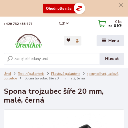
0
ks
CZK
+420 732 488 676
za
0 Kč
Menu
Hledat
Úvod
Textilní galanterie
Plastová galanterie
spony oděvní, laclové,
trojzubce
Spona trojzubec šíře 20 mm, malé, černá
Spona trojzubec šíře 20 mm,
malé, černá