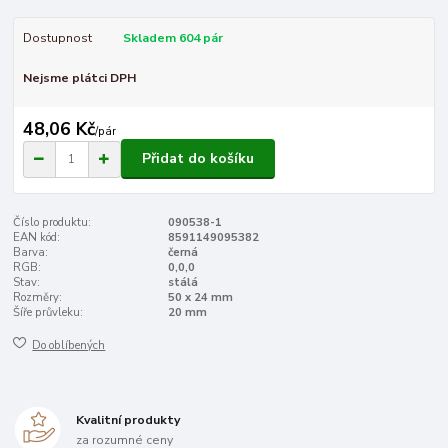
Dostupnost
Skladem 604 pár
Nejsme plátci DPH
48,06 Kč
/
pár
Přidat do košíku
Číslo produktu:
090538-1
EAN kód:
8591149095382
Barva:
černá
RGB:
0,0,0
Stav:
stálá
Rozměry:
50 x 24 mm
Šíře průvleku:
20 mm
Do oblíbených
Kvalitní produkty
za rozumné ceny