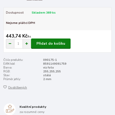
Dostupnost
Skladem 369 ks
Nejsme plátci DPH
443,74 Kč
/
ks
Přidat do košíku
Číslo produktu:
090175-1
EAN kód:
8591149091759
Barva:
viz foto
RGB:
255,255,255
Stav:
stálá
Průměr jehly:
2 mm
Do oblíbených
Kvalitní produkty
za rozumné ceny