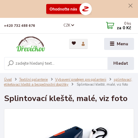
0
ks
CZK
+420 732 488 676
za
0 Kč
Menu
Hledat
Úvod
Textilní galanterie
Vybavení prodejen pro galanterii
splintovací,
etiketovací kleště a bezpečnostní doplňky
Splintovací kleště, malé, viz foto
Splintovací kleště, malé, viz foto