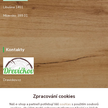
Libušina 1401
Milevsko, 399 01
Kontakty
Drevickov.cz
Ing. Tomáš Hajíček,MSc
+420 732 488 676
Zpracování cookies
(Po-Pá, 8-17 hod.)
Náš e-shop a partneři potřebují Váš
souhlas
s použitím souborů