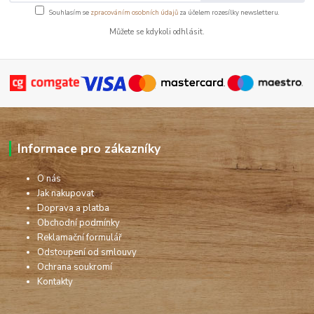
Souhlasím se
zpracováním osobních údajů
za účelem rozesílky newsletteru.
Můžete se kdykoli odhlásit.
Informace pro zákazníky
O nás
Jak nakupovat
Doprava a platba
Obchodní podmínky
Reklamační formulář
Odstoupení od smlouvy
Ochrana soukromí
Kontakty