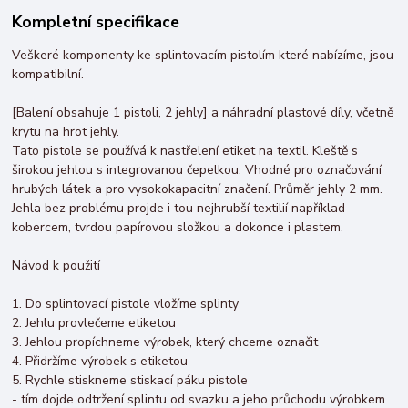
Kompletní specifikace
Veškeré komponenty ke splintovacím pistolím které nabízíme, jsou
kompatibilní.
[Balení obsahuje 1 pistoli, 2 jehly] a náhradní plastové díly, včetně
krytu na hrot jehly.
Tato pistole se používá k nastřelení etiket na textil. Kleště s
širokou jehlou s integrovanou čepelkou. Vhodné pro označování
hrubých látek a pro vysokokapacitní značení. Průměr jehly 2 mm.
Jehla bez problému projde i tou nejhrubší textilií například
kobercem, tvrdou papírovou složkou a dokonce i plastem.
Návod k použití
1. Do splintovací pistole vložíme splinty
2. Jehlu provlečeme etiketou
3. Jehlou propíchneme výrobek, který chceme označit
4. Přidržíme výrobek s etiketou
5. Rychle stiskneme stiskací páku pistole
- tím dojde odtržení splintu od svazku a jeho průchodu výrobkem