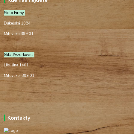
Kde nás najdete
Sídlo Firmy:
Dukelská 1084,
Milevsko 399 01
Sklad/vzorkovna:
Libušina 1401
Milevsko, 399 01
Kontakty