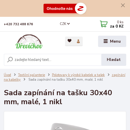
0
ks
CZK
+420 732 488 676
za
0 Kč
Menu
Hledat
Úvod
Textilní galanterie
Polotovary k výrobě kabelek a tašek
zapínání
na kabelky
Sada zapínání na tašku 30x40 mm, malé, 1 nikl
Sada zapínání na tašku 30x40
mm, malé, 1 nikl