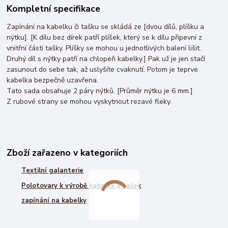
Kompletní specifikace
Zapínání na kabelku či tašku se skládá ze [dvou dílů, plíšku a
nýtku]. [K dílu bez dírek patří plíšek, který se k dílu připevní z
vnitřní části tašky. Plíšky se mohou u jednotlivých balení lišit.
Druhý díl s nýtky patří na chlopeň kabelky.] Pak už je jen stačí
zasunout do sebe tak, až uslyšíte cvaknutí. Potom je teprve
kabelka bezpečně uzavřena.
Tato sada obsahuje 2 páry nýtků. [Průměr nýtku je 6 mm.]
Z rubové strany se mohou vyskytnout rezavé fleky.
Zboží zařazeno v kategoriích
Textilní galanterie
Polotovary k výrobě kabelek a tašek
zapínání na kabelky