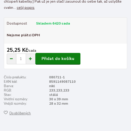
chlopeň kabelky.] Pak už je jen stačí zasunout do sebe tak, až uslyšíte
cvakn...
celý popis
Dostupnost
Skladem 6420 sada
Nejsme plátci DPH
25,25 Kč
/
sada
Přidat do košíku
Číslo produktu:
080711-1
EAN kód:
8591149087110
Barva:
nikl
RGB:
233,233,233
Stav:
stálá
Vnitřní rozměry:
30 x 39 mm
Vnější rozměry:
28 x 32 mm
Do oblíbených