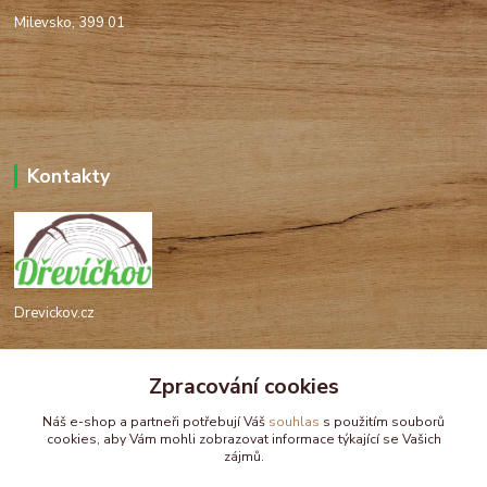
Milevsko, 399 01
Kontakty
Drevickov.cz
Ing. Tomáš Hajíček,MSc
+420 732 488 676
Zpracování cookies
(Po-Pá, 8-17 hod.)
Náš e-shop a partneři potřebují Váš
souhlas
s použitím souborů
cookies, aby Vám mohli zobrazovat informace týkající se Vašich
drevickov@drevickov.cz, info@drevickov.cz
zájmů.