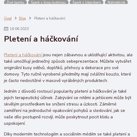
Živé šperky
Šperk s živou květinou
Šperk s lišejníkem
Náhrdelník
Náušnice
ponožky
podkolenky
voxx
boma
lonka
lady b
Dřevěný kruh na lapač snů ruh na lapač snů
Úvod
Blog
Pletení a háčkování
Bavlněná látka / plátno lapač snů
Slepičí peří délka 5-13 cm
malé
16
.
06
.
2023
1 růžová ostrá
Pletení a háčkování
Pletení a háčkování
jsou nejen zábavnou a uklidňující aktivitou, ale
také umožňují jedinečný způsob sebeprezentace. Můžete vytvářet
originální kusy oděvů, doplňků, přehozy a dekorace pro své
domovy. Tyto ručně vyrobené předměty mají zvláštní kouzlo, které
je často nedostižné v masově vyráběných produktech.
Jedním z důvodů rostoucí popularity pletení a háčkování je také
jejich terapeutický účinek. Zabývání se nitěmi a jehlicemi může být
skvělým prostředkem ke snížení stresu a úzkosti. Záměrné
zaměření na jednoduché opakování pohybů a sledování, jak se
vaše dílo postupně rozvíjí, může poskytnout pocit klidu a
uspokojení.
Díky moderním technologiím a sociálním médiím se také pletení a