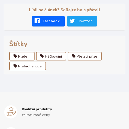
Líbil se článek? Sdílejte ho s přáteli
Facebook
Twitter
Štítky
Pletení
Háčkování
Pletací příze
Pletací jehlice
Kvalitní produkty
za rozumné ceny