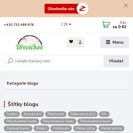
0
ks
CZK
+420 732 488 676
za
0 Kč
Menu
Hledat
Kategorie blogu
Štítky blogu
Tvoření
Aranžování
Patchwork
Dekorativní plsť
Filc
Polystyrenový kužel
Polystyrenový věnec
Polystyrenová koule
Dárkové balení
Pletení
Háčkování
Pletací příze
Pletací jehlice