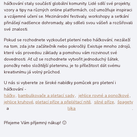
háčkování staly součástí globální komunity. Lidé sdílí své projekty,
vzory a tipy na různých online platformách, což umožňuje inspiraci
a vzájemné učení se. Mezinárodní festivaly, workshopy a setkání
přinášejí nadšence dohromady, aby sdíleli svou vášeň a rozšiřovali
své znalosti.
Pokud se rozhodnete vyzkoušet pletení nebo háčkování, nezáleží
na tom, zda jste začátečník nebo pokročilý. Existuje mnoho zdrojů,
které vás provedou základy a pomohou vám rozvinout své
dovednosti. Ať už se rozhodnete vytvořit jednoduchý šátek,
ponožky nebo složitější pleteninu, je to příležitost dát svému
kreativnímu já volný průchod.
U nás si vyberete ze široké nabídky pomůcek pro pletení i
háčkování -
háčky
,
bambulkovače a pletací sady
,
jehlice rovné a ponožkové
,
jehlice kruhové
,
pletací příze a připlétací nitě
,
silné
příze
,
špagety
a
lýka
.
Přejeme Vám příjemný nákup! 🙂