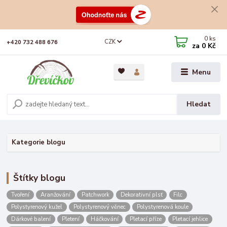
0
ks
CZK
+420 732 488 676
za
0 Kč
Menu
Hledat
Kategorie blogu
Štítky blogu
Tvoření
Aranžování
Patchwork
Dekorativní plsť
Filc
Polystyrenový kužel
Polystyrenový věnec
Polystyrenová koule
Dárkové balení
Pletení
Háčkování
Pletací příze
Pletací jehlice