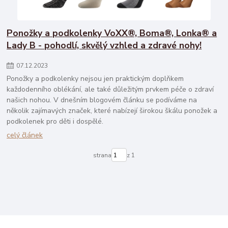
Ponožky a podkolenky VoXX®, Boma®, Lonka® a
Lady B - pohodlí, skvělý vzhled a zdravé nohy!
07
.
12
.
2023
Ponožky a podkolenky nejsou jen praktickým doplňkem
každodenního oblékání, ale také důležitým prvkem péče o zdraví
našich nohou. V dnešním blogovém článku se podíváme na
několik zajímavých značek, které nabízejí širokou škálu ponožek a
podkolenek pro děti i dospělé.
celý článek
strana
z 1