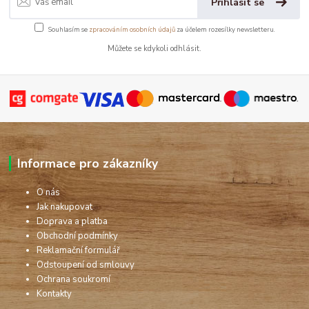
Přihlásit se
Souhlasím se
zpracováním osobních údajů
za účelem rozesílky newsletteru.
Můžete se kdykoli odhlásit.
Informace pro zákazníky
O nás
Jak nakupovat
Doprava a platba
Obchodní podmínky
Reklamační formulář
Odstoupení od smlouvy
Ochrana soukromí
Kontakty