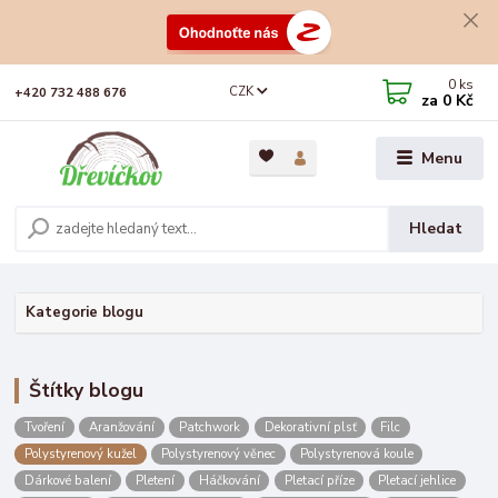
0
ks
CZK
+420 732 488 676
za
0 Kč
Menu
Hledat
Kategorie blogu
Štítky blogu
Tvoření
Aranžování
Patchwork
Dekorativní plsť
Filc
Polystyrenový kužel
Polystyrenový věnec
Polystyrenová koule
Dárkové balení
Pletení
Háčkování
Pletací příze
Pletací jehlice