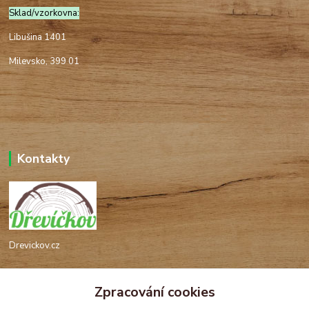
Sklad/vzorkovna:
Libušina 1401
Milevsko, 399 01
Kontakty
Drevickov.cz
Ing. Tomáš Hajíček,MSc
Zpracování cookies
+420 732 488 676
(Po-Pá, 8-17 hod.)