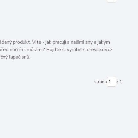
ádaný produkt. Víte - jak pracují s našimi sny a jakým
ed nočními můrami? Pojďte si vyrobit s drevickov.cz
ečný lapač snů.
strana
z 1