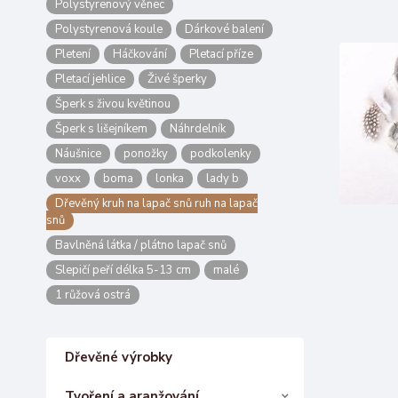
Polystyrenový věnec
Polystyrenová koule
Dárkové balení
Pletení
Háčkování
Pletací příze
Pletací jehlice
Živé šperky
Šperk s živou květinou
Šperk s lišejníkem
Náhrdelník
Náušnice
ponožky
podkolenky
voxx
boma
lonka
lady b
Dřevěný kruh na lapač snů ruh na lapač
snů
Bavlněná látka / plátno lapač snů
Slepičí peří délka 5-13 cm
malé
1 růžová ostrá
Dřevěné výrobky
Tvoření a aranžování