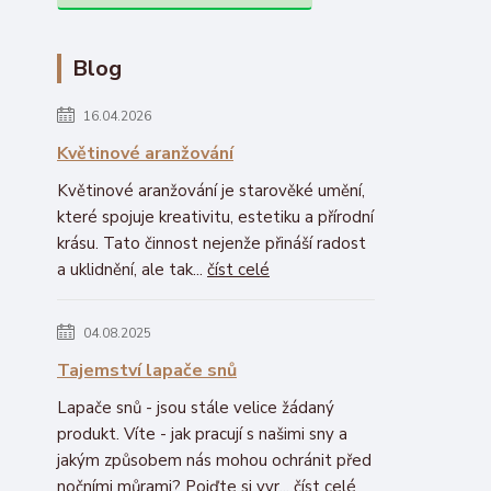
Blog
16.04.2026
Květinové aranžování
Květinové aranžování je starověké umění,
které spojuje kreativitu, estetiku a přírodní
krásu. Tato činnost nejenže přináší radost
a uklidnění, ale tak...
číst celé
04.08.2025
Tajemství lapače snů
Lapače snů - jsou stále velice žádaný
produkt. Víte - jak pracují s našimi sny a
jakým způsobem nás mohou ochránit před
nočními můrami? Pojďte si vyr...
číst celé