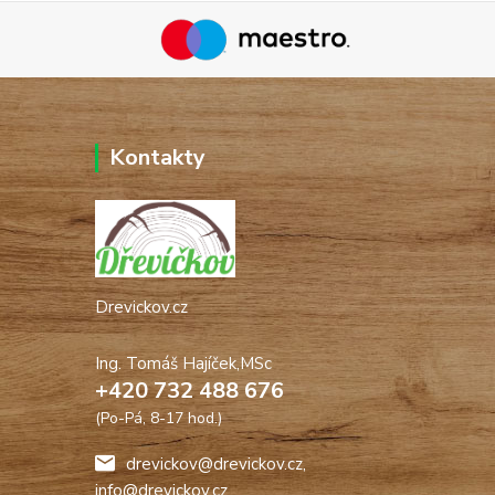
Kontakty
Drevickov.cz
Ing. Tomáš Hajíček,MSc
+420 732 488 676
(Po-Pá, 8-17 hod.)
drevickov@drevickov.cz,
info@drevickov.cz