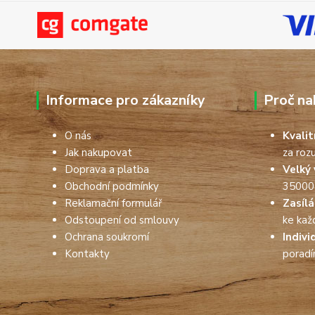
Informace pro zákazníky
Proč na
O nás
Kvali
Jak nakupovat
za roz
Doprava a platba
Velký 
Obchodní podmínky
35000
Reklamační formulář
Zasíl
Odstoupení od smlouvy
ke kaž
Ochrana soukromí
Indivi
Kontakty
porad