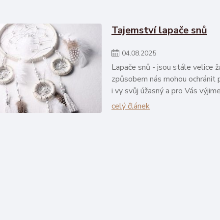
Tajemství lapače snů
04
.
08
.
2025
Lapače snů - jsou stále velice ž
způsobem nás mohou ochránit př
i vy svůj úžasný a pro Vás výjim
celý článek