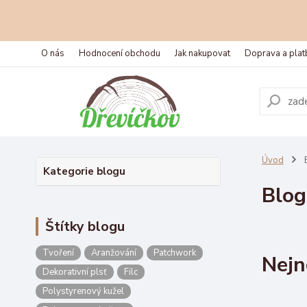
O nás
Hodnocení obchodu
Jak nakupovat
Doprava a plat
Úvod
Kategorie blogu
Blog
Štítky blogu
Tvoření
Aranžování
Patchwork
Nejn
Dekorativní plsť
Filc
Polystyrenový kužel