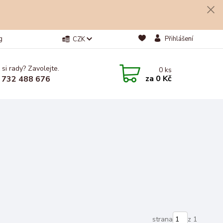
g
Přihlášení
CZK
 si rady? Zavolejte.
0
ks
za
0 Kč
 732 488 676
strana
z 1