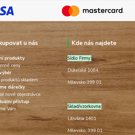
kupovat u nás
Kde nás najdete
tní produkty
Sídlo Firmy:
umné ceny
Dukelská 1084,
výběr
 produktů skladem
Milevsko 399 01
áme dárečky
dé nové objednávce
duální přístup
Sklad/vzorkovna:
íme Vám
Libušina 1401
Milevsko, 399 01