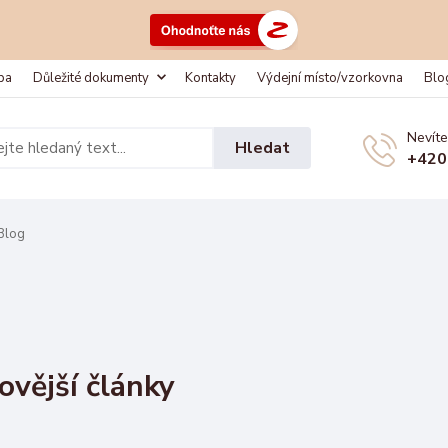
ba
Důležité dokumenty
Kontakty
Výdejní místo/vzorkovna
Blo
Nevíte
Hledat
+420
Blog
ovější články