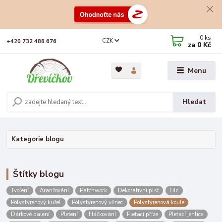
0
ks
CZK
+420 732 488 676
za
0 Kč
Menu
Hledat
Kategorie blogu
Štítky blogu
Tvoření
Aranžování
Patchwork
Dekorativní plsť
Filc
Polystyrenový kužel
Polystyrenový věnec
Polystyrenová koule
Dárkové balení
Pletení
Háčkování
Pletací příze
Pletací jehlice