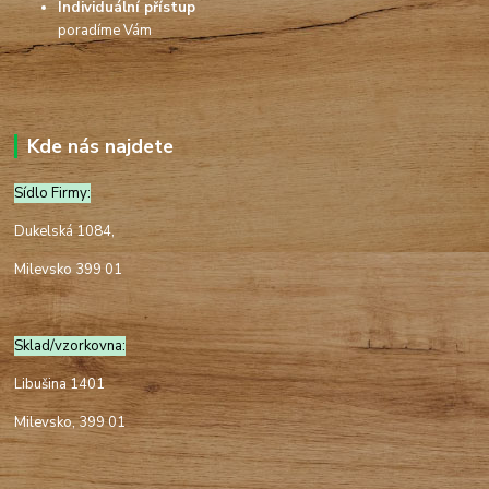
Individuální přístup
poradíme Vám
Kde nás najdete
Sídlo Firmy:
Dukelská 1084,
Milevsko 399 01
Sklad/vzorkovna:
Libušina 1401
Milevsko, 399 01