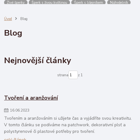
Živé šperky
Šperk s živou květinou
Šperk s lišejníkem
Náhrdelník
Náušnice
ponožky
podkolenky
voxx
boma
lonka
lady b
Dřevěný kruh na lapač snů ruh na lapač snů
Úvod
Blog
Bavlněná látka / plátno lapač snů
Slepičí peří délka 5-13 cm
malé
Blog
1 růžová ostrá
Nejnovější články
strana
z 1
Tvoření a aranžování
16
.
06
.
2023
Tvořením a aranžováním si užijete čas a vyjádříte svou kreativitu.
V tomto článku se podíváme na patchwork, dekorativní plsť a
polystyrenové či plastové potřeby pro tvoření.
celý článek