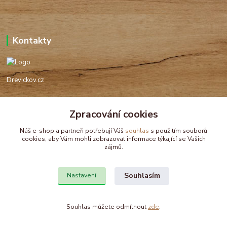
Kontakty
Drevickov.cz
Ing. Tomáš Hajíček,MSc
+420 732 488 676
Zpracování cookies
(Po-Pá, 8-17 hod.)
Náš e-shop a partneři potřebují Váš
souhlas
s použitím souborů
cookies, aby Vám mohli zobrazovat informace týkající se Vašich
drevickov@drevickov.cz, info@drevickov.cz
zájmů.
Souhlasím
Nastavení
Souhlas můžete odmítnout
zde
.
Vytvořeno na
Eshop-rychle.cz