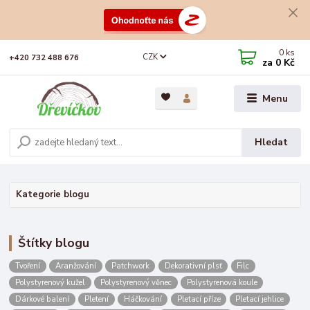
0
ks
CZK
+420 732 488 676
za
0 Kč
Menu
Hledat
Kategorie blogu
Štítky blogu
Tvoření
Aranžování
Patchwork
Dekorativní plsť
Filc
Polystyrenový kužel
Polystyrenový věnec
Polystyrenová koule
Dárkové balení
Pletení
Háčkování
Pletací příze
Pletací jehlice