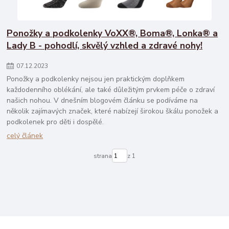
Ponožky a podkolenky VoXX®, Boma®, Lonka® a
Lady B - pohodlí, skvělý vzhled a zdravé nohy!
07
.
12
.
2023
Ponožky a podkolenky nejsou jen praktickým doplňkem
každodenního oblékání, ale také důležitým prvkem péče o zdraví
našich nohou. V dnešním blogovém článku se podíváme na
několik zajímavých značek, které nabízejí širokou škálu ponožek a
podkolenek pro děti i dospělé.
celý článek
strana
z 1