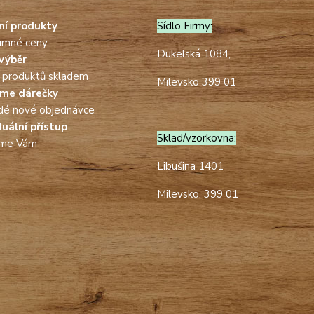
tní produkty
Sídlo Firmy:
umné ceny
Dukelská 1084,
výběr
 produktů skladem
Milevsko 399 01
áme dárečky
dé nové objednávce
duální přístup
Sklad/vzorkovna:
íme Vám
Libušina 1401
Milevsko, 399 01