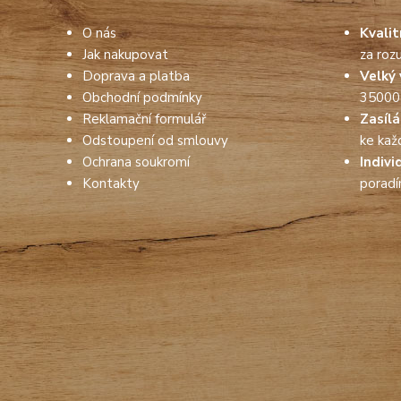
O nás
Kvali
Jak nakupovat
za roz
Doprava a platba
Velký 
Obchodní podmínky
35000
Reklamační formulář
Zasíl
Odstoupení od smlouvy
ke kaž
Ochrana soukromí
Indivi
Kontakty
porad