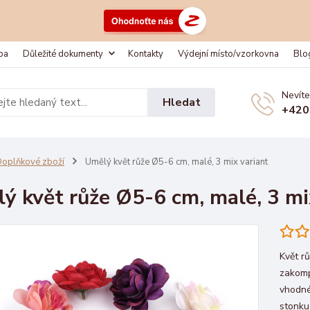
ba
Důležité dokumenty
Kontakty
Výdejní místo/vzorkovna
Blo
Nevíte
Hledat
+420
oplňkové zboží
Umělý květ růže Ø5-6 cm, malé, 3 mix variant
ý květ růže Ø5-6 cm, malé, 3 mi
Květ r
zakomp
vhodné
stonku