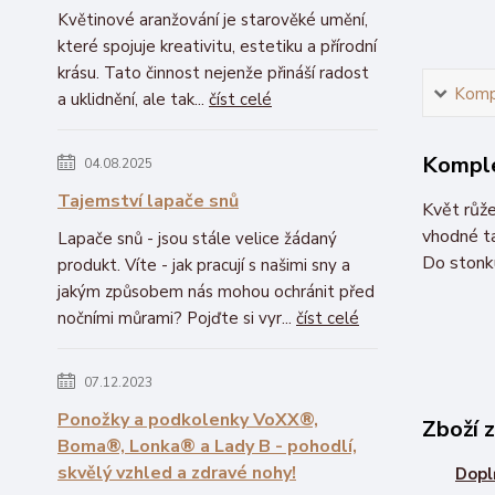
Květinové aranžování je starověké umění,
které spojuje kreativitu, estetiku a přírodní
krásu. Tato činnost nejenže přináší radost
Kompl
a uklidnění, ale tak...
číst celé
Komple
04.08.2025
Tajemství lapače snů
Květ růž
vhodné ta
Lapače snů - jsou stále velice žádaný
Do stonk
produkt. Víte - jak pracují s našimi sny a
jakým způsobem nás mohou ochránit před
nočními můrami? Pojďte si vyr...
číst celé
07.12.2023
Ponožky a podkolenky VoXX®,
Zboží 
Boma®, Lonka® a Lady B - pohodlí,
skvělý vzhled a zdravé nohy!
Dopl