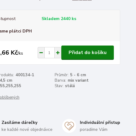
tupnost
Skladem 2440 ks
sme plátci DPH
,66 Kč
Přidat do košíku
/
ks
roduktu:
400134-1
Průměr:
5 - 6 cm
4,5 cm
Barva:
mix variant
55,255,255
Stav:
stálá
oblíbených
Zasíláme dárečky
Individuální přístup
ke každé nové objednávce
poradíme Vám