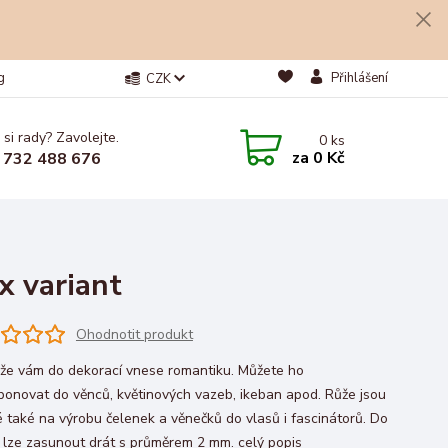
g
Přihlášení
CZK
 si rady? Zavolejte.
0
ks
za
0 Kč
 732 488 676
x variant
Ohodnotit produkt
ůže vám do dekorací vnese romantiku. Můžete ho
onovat do věnců, květinových vazeb, ikeban apod. Růže jsou
 také na výrobu čelenek a věnečků do vlasů i fascinátorů. Do
 lze zasunout drát s průměrem 2 mm.
celý popis