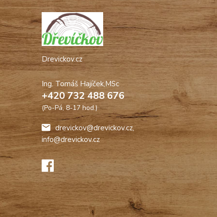
Drevickov.cz
Ing. Tomáš Hajíček,MSc
+420 732 488 676
(Po-Pá, 8-17 hod.)
drevickov@drevickov.cz,
info@drevickov.cz