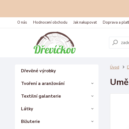
O nás
Hodnocení obchodu
Jak nakupovat
Doprava a plat
Úvod
D
Dřevěné výrobky
Uměl
Tvoření a aranžování
Textilní galanterie
Látky
Bižuterie