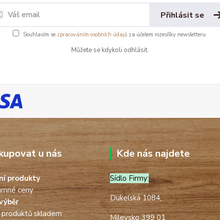
Přihlásit se
Souhlasím se
zpracováním osobních údajů
za účelem rozesílky newsletteru.
Můžete se kdykoli odhlásit.
kupovat u nás
Kde nás najdete
tní produkty
Sídlo Firmy:
umné ceny
Dukelská 1084,
výběr
 produktů skladem
Milevsko 399 01