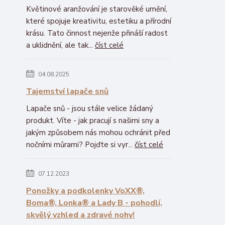
Květinové aranžování je starověké umění,
které spojuje kreativitu, estetiku a přírodní
krásu. Tato činnost nejenže přináší radost
a uklidnění, ale tak...
číst celé
04.08.2025
Tajemství lapače snů
Lapače snů - jsou stále velice žádaný
produkt. Víte - jak pracují s našimi sny a
jakým způsobem nás mohou ochránit před
nočními můrami? Pojďte si vyr...
číst celé
07.12.2023
Ponožky a podkolenky VoXX®,
Boma®, Lonka® a Lady B - pohodlí,
skvělý vzhled a zdravé nohy!