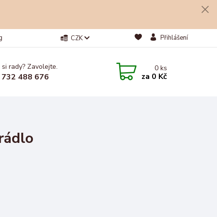
g
Přihlášení
CZK
 si rady? Zavolejte.
0
ks
za
0 Kč
 732 488 676
rádlo