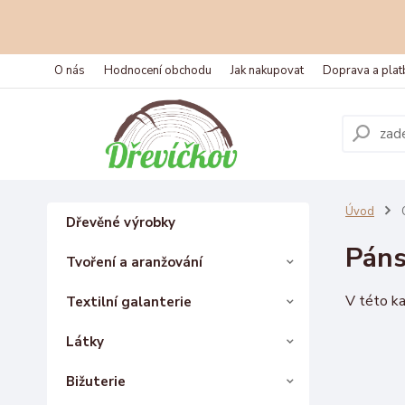
O nás
Hodnocení obchodu
Jak nakupovat
Doprava a plat
Úvod
O
Dřevěné výrobky
Páns
Tvoření a aranžování
V této ka
Textilní galanterie
Látky
Bižuterie