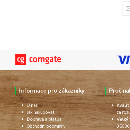
Informace pro zákazníky
Proč na
O nás
Kvali
Jak nakupovat
za roz
Doprava a platba
Velký 
Obchodní podmínky
35000