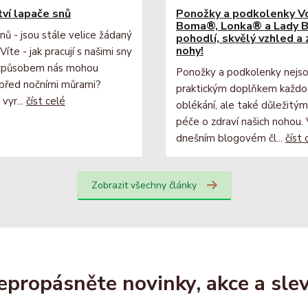
ví lapače snů
Ponožky a podkolenky 
Boma®, Lonka® a Lady B
nů - jsou stále velice žádaný
pohodlí, skvělý vzhled a
nohy!
Víte - jak pracují s našimi sny
 způsobem nás mohou
Ponožky a podkolenky nejso
 před nočními můrami?
praktickým doplňkem každo
 vyr...
číst celé
oblékání, ale také důležitý
péče o zdraví našich nohou.
dnešním blogovém čl...
číst 
Zobrazit všechny články
epropásněte novinky, akce a slev