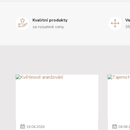
Kvalitní produkty
Ve
za rozumné ceny
35
16
.
04
.
2026
04
.
08
.