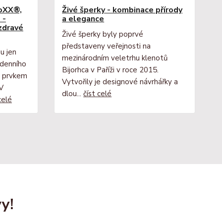
VoXX®,
Živé šperky - kombinace přírody
 -
a elegance
 zdravé
Živé šperky byly poprvé
představeny veřejnosti na
u jen
mezinárodním veletrhu klenotů
denního
Bijorhca v Paříži v roce 2015.
m prvkem
Vytvořily je designové návrhářky a
 V
dlou...
číst celé
celé
y!