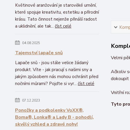
Květinové aranžování je starověké umění,
které spojuje kreativitu, estetiku a přírodní
krásu. Tato činnost nejenže přináší radost
a uklidnění, ale tak...
číst celé
Kompl
04.08.2025
Komple
Tajemství lapače snů
Velmi pěk
Lapače snů - jsou stále velice žádaný
produkt. Víte - jak pracují s našimi sny a
Ačkoliv s
jakým způsobem nás mohou ochránit před
dokoupit 
nočními můrami? Pojďte si vyr...
číst celé
Vnitřní r
07.12.2023
Tyto pro
Ponožky a podkolenky VoXX®,
Boma®, Lonka® a Lady B - pohodlí,
skvělý vzhled a zdravé nohy!