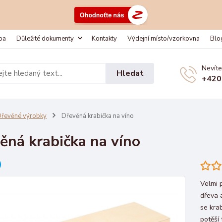
ba
Důležité dokumenty
Kontakty
Výdejní místo/vzorkovna
Blo
Nevíte
Hledat
+420
řevěné výrobky
Dřevěná krabička na víno
ěná krabička na víno
Velmi 
dřeva 
se kra
potěší 