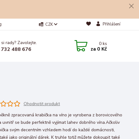
g
Přihlášení
CZK
 si rady? Zavolejte.
0
ks
za
0 Kč
 732 488 676
Ohodnotit produkt
pěkně zpracovaná krabička na víno je vyrobena z borovicového
a uvnitř se bude perfektně vyjímat lahev dobrého vína.Ačkoliv
bička svým decentním vzhledem hodí do každé domácnosti,
také jako originální dárek. K truhle totiž můžete dokoupit také