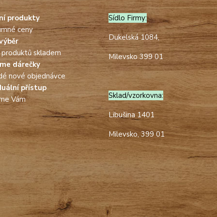
tní produkty
Sídlo Firmy:
umné ceny
Dukelská 1084,
výběr
 produktů skladem
Milevsko 399 01
áme dárečky
dé nové objednávce
duální přístup
Sklad/vzorkovna:
íme Vám
Libušina 1401
Milevsko, 399 01