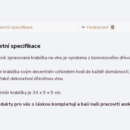
etní specifikace
Hodnocení
0
tní specifikace
ně zpracovaná krabička na víno je vyrobena z borovicového dřeva
e krabička svým decentním vzhledem hodí do každé domácnosti, po
také dekorativní dřevěnou vlnu.
ozměr krabičky je 34 x 9 x 9 cm.
dukty pro vás s láskou kompletují a balí naši pracovití an