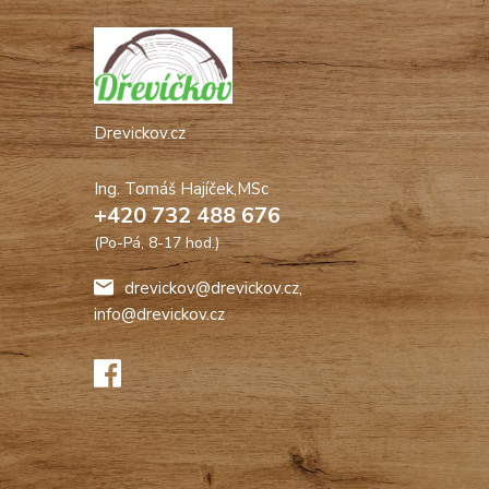
Drevickov.cz
Ing. Tomáš Hajíček,MSc
+420 732 488 676
(Po-Pá, 8-17 hod.)
drevickov@drevickov.cz,
info@drevickov.cz