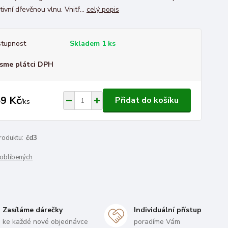
ivní dřevěnou vlnu. Vnitř...
celý popis
tupnost
Skladem 1 ks
sme plátci DPH
9 Kč
Přidat do košíku
/
ks
roduktu:
čd3
oblíbených
Zasíláme dárečky
Individuální přístup
ke každé nové objednávce
poradíme Vám