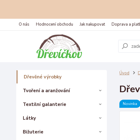
O nás
Hodnocení obchodu
Jak nakupovat
Doprava a plat
Úvod
D
Dřevěné výrobky
Dřev
Tvoření a aranžování
Textilní galanterie
Novinka
Látky
Bižuterie