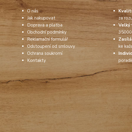
O nás
Kvali
Jak nakupovat
za roz
Doprava a platba
Velký 
Obchodní podmínky
35000
Reklamační formulář
Zasíl
Odstoupení od smlouvy
ke kaž
Ochrana soukromí
Indivi
Kontakty
porad